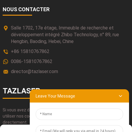
NOUS CONTACTER
Salle 1702, 17e étage, Immeuble de recherche et
développement intégré Zhibo Technology, n° 89, rue
Hengbin, Baoding, Hebei, Chine
+86 15810767862
0086-15810767862
director@tazlaser.com
TAZLASER
Leave Your Message
Si vous avez des questions concernant nos produits, veuillez
utiliser nos coordonnées, nous envoyer un courriel ou nous appeler
directement.