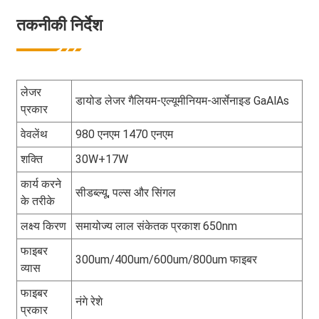
तकनीकी निर्देश
लेजर
डायोड लेजर गैलियम-एल्यूमीनियम-आर्सेनाइड GaAlAs
प्रकार
वेवलेंथ
980 एनएम 1470 एनएम
शक्ति
30W+17W
कार्य करने
सीडब्ल्यू, पल्स और सिंगल
के तरीके
लक्ष्य किरण
समायोज्य लाल संकेतक प्रकाश 650nm
फाइबर
300um/400um/600um/800um फाइबर
व्यास
फाइबर
नंगे रेशे
प्रकार