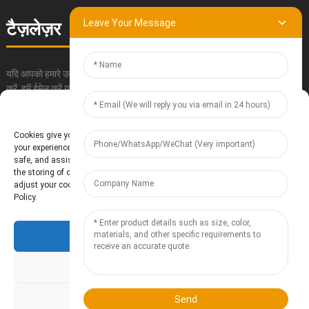
Leave Your Message
टैज़लेज़र
यदि आपको हमारे उत्पादों के बारे में कोई प्रश्न हैं, तो कृपया हमारी संपर्क जानकारी का उपयोग
करें, हमें ईमेल करें या सीधे कॉल करें।
Manage Cookie Consent
जमा करना
Cookies give you a personalized experience. Cookie files help us to enhance
your experience using our website, simplify navigation, keep our website
safe, and assist in our marketing efforts. By clicking "Accept", you agree to
the storing of cookies on your device for these purposes. Click "Adjust" to
adjust your cookie preferences. For more information, review our Cookies
Policy.
Accept
बाओडिंग तेआनझोउ इलेक्ट्रॉनिक टेक्नोलॉजी कंपनी लिमिटेड
साइटमैप
Resource
Deny
Adjust
Send