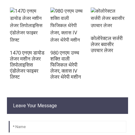
कोलोरेक्टल सर्जरी
लेजर बवासीर
उपचार लेजर
1470 एनएम डायोड
980 एनएम उच्च
क्
लेजर मशीन लेजर
शक्ति वाली
क्
लिपोलाइसिस
फिजिकल थेरेपी
ले
एंडोलेजर फाइबर
लेजर, क्लास IV
उ
लिफ्ट
लेजर थेरेपी मशीन
सा
Leave Your Message