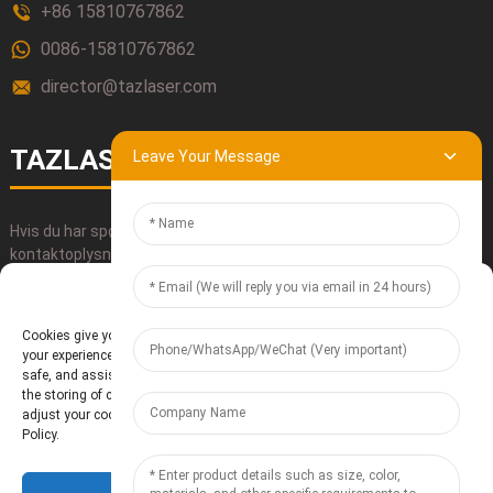
+86 15810767862
0086-15810767862
director@tazlaser.com
TAZLASER
Leave Your Message
Hvis du har spørgsmål om vores produkter, bedes du bruge vores
kontaktoplysninger, sende os en e-mail eller ringe direkte til os.
Manage Cookie Consent
INDSEND
Cookies give you a personalized experience. Cookie files help us to enhance
your experience using our website, simplify navigation, keep our website
safe, and assist in our marketing efforts. By clicking "Accept", you agree to
the storing of cookies on your device for these purposes. Click "Adjust" to
adjust your cookie preferences. For more information, review our Cookies
Policy.