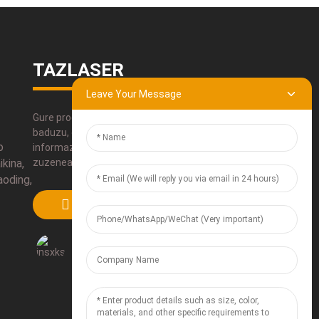
TAZLASER
Leave Your Message
Gure produktuei buruzko galderarik
baduzu, erabili gure harremanetarako
o
informazioa, bidali e-posta bat edo deitu
zuzenean.
kina,
aoding,
BIDALI