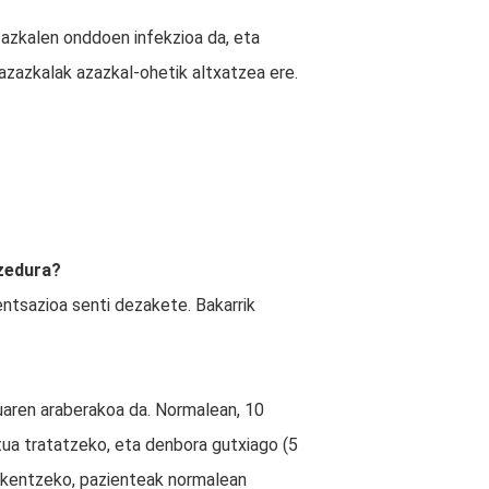
kalen onddoen infekzioa da, eta
 azazkalak azazkal-ohetik altxatzea ere.
ozedura?
ntsazioa senti dezakete. Bakarrik
uaren araberakoa da. Normalean, 10
tua tratatzeko, eta denbora gutxiago (5
 kentzeko, pazienteak normalean