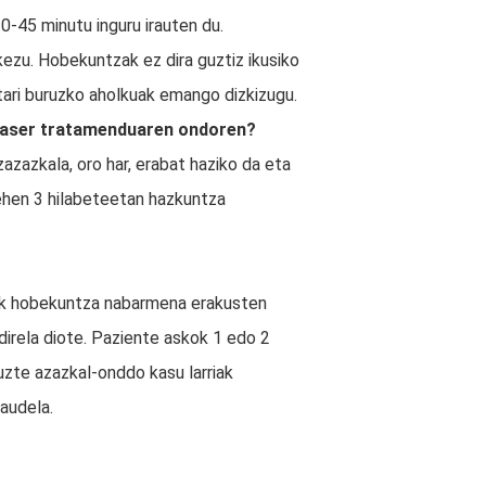
-45 minutu inguru irauten du.
kezu. Hobekuntzak ez dira guztiz ikusiko
etari buruzko aholkuak emango dizkizugu.
 laser tratamenduaren ondoren?
azazkala, oro har, erabat haziko da eta
ehen 3 hilabeteetan hazkuntza
ek hobekuntza nabarmena erakusten
irela diote. Paziente askok 1 edo 2
uzte azazkal-onddo kasu larriak
audela.