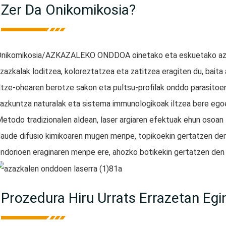
Zer Da Onikomikosia?
nikomikosia/AZKAZALEKO ONDDOA oinetako eta eskuetako azaz
zazkalak loditzea, koloreztatzea eta zatitzea eragiten du, baita
ltze-ohearen berotze sakon eta pultsu-profilak onddo parasitoe
azkuntza naturalak eta sistema immunologikoak iltzea bere egoe
etodo tradizionalen aldean, laser argiaren efektuak ehun osoan 
aude difusio kimikoaren mugen menpe, topikoekin gertatzen den
ndorioen eraginaren menpe ere, ahozko botikekin gertatzen den 
Prozedura Hiru Urrats Errazetan Egi