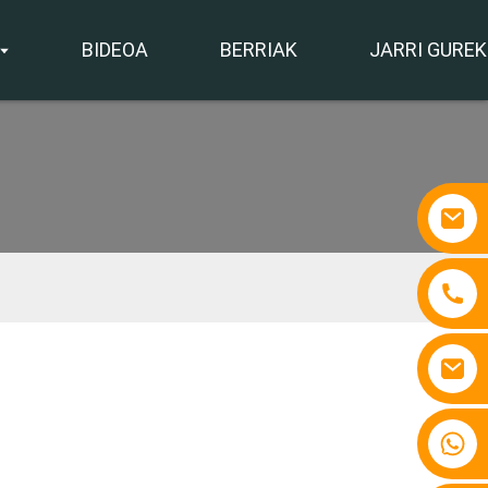
BIDEOA
BERRIAK
JARRI GURE
+86 15810767862