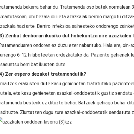
ratamendu bakarra behar du. Tratamendu oso batek normalean 30
maitutakoan, ohi bezala ibili eta azazkalak berriro margotu ditza
zazkala hazi arte. Berriro infekzioa saihesteko ondorengo zaink
3) Zenbat denboran ikusiko dut hobekuntza nire azazkalen
ratamenduaren ondoren ez duzu ezer nabarituko. Hala ere, oin-az
urrengo 6-12 hilabeteetan ordezkatuko da. Paziente gehienek l
sasuntsu berri bat ikusten dute.
4) Zer espero dezaket tratamendutik?
maitzek erakusten dute kasu gehienetan tratatutako paziente
utela, eta kasu gehienetan azazkal-onddoetatik guztiz sendatu d
ratamendu besterik ez dituzte behar. Batzuek gehiago behar dit
adituzte. Ziurtatzen dugu zure azazkal-onddoetatik sendatuta z