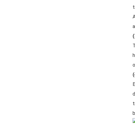
t
A
a
(
T
h
o
(
E
d
t
b