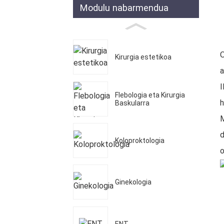
Modulu nabarmendua
O
Kirurgia estetikoa
a
I
Flebologia eta Kirurgia
h
Baskularra
M
d
Koloproktologia
o
Ginekologia
ENT