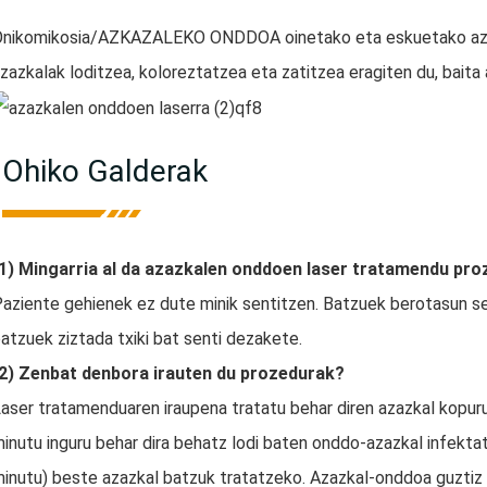
nikomikosia/AZKAZALEKO ONDDOA oinetako eta eskuetako azaz
zazkalak loditzea, koloreztatzea eta zatitzea eragiten du, baita
Ohiko Galderak
1) Mingarria al da azazkalen onddoen laser tratamendu pr
aziente gehienek ez dute minik sentitzen. Batzuek berotasun se
atzuek ziztada txiki bat senti dezakete.
2) Zenbat denbora irauten du prozedurak?
aser tratamenduaren iraupena tratatu behar diren azazkal kopur
inutu inguru behar dira behatz lodi baten onddo-azazkal infekta
inutu) beste azazkal batzuk tratatzeko. Azazkal-onddoa guztiz