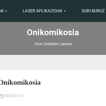
AK
LASER APLIKAZIOAK
GURI BURUZ
Onikomikosia
Iltze-Onddoen Laserra
Onikomikosia
2024-01-31