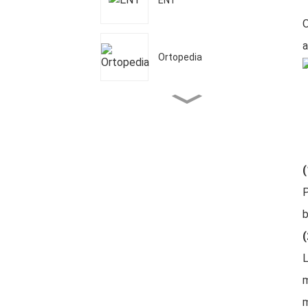
O
a
Ortopedia
Fisioterapia
(
Odontologia
P
b
Onikomikosia
(
L
m
m