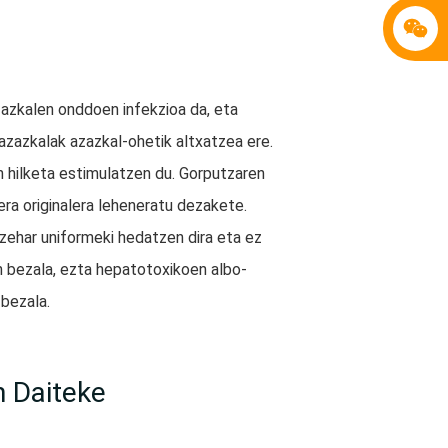
kalen onddoen infekzioa da, eta
 azazkalak azazkal-ohetik altxatzea ere.
n hilketa estimulatzen du. Gorputzaren
ra originalera leheneratu dezakete.
zehar uniformeki hedatzen dira eta ez
 bezala, ezta hepatotoxikoen albo-
bezala.
n Daiteke