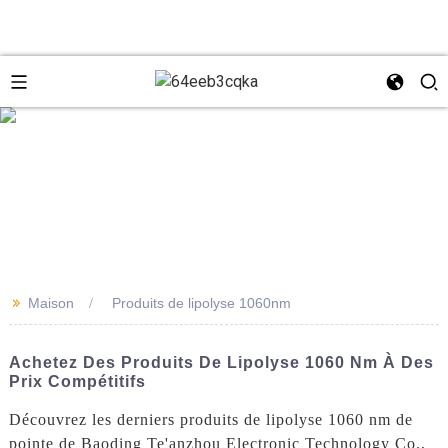
e
+8618931273229
0086-
directeur@tazlaser.com
>>
Maison
Produits de lipolyse 1060nm
18931273229
Wechat
Achetez Des Produits De Lipolyse 1060 Nm À Des
Prix Compétitifs
Découvrez les derniers produits de lipolyse 1060 nm de
pointe de Baoding Te'anzhou Electronic Technology Co.,