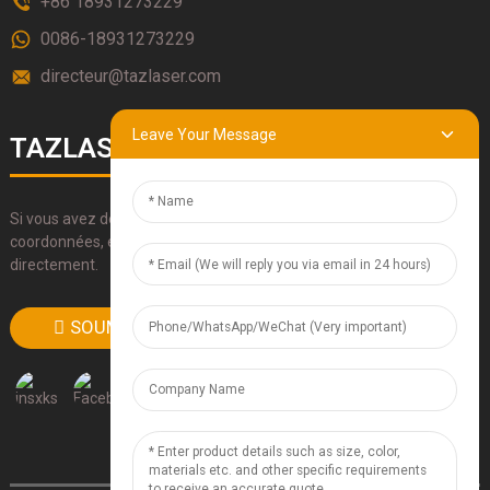
+86 18931273229
0086-18931273229
directeur@tazlaser.com
Leave Your Message
TAZLASERS
Si vous avez des questions sur nos produits, veuillez utiliser nos
coordonnées, envoyez-nous un e-mail ou appelez-nous
directement.
SOUMETTRE