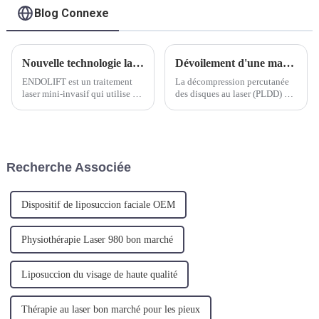
Blog Connexe
Nouvelle technologie laser de lifting
Dévoilement d'une machine laser à diode révolutionnaire de 1470 nm pour PLDD
ENDOLIFT est un traitement
La décompression percutanée
laser mini-invasif qui utilise un
des disques au laser (PLDD) est
LASER innovant de 1470 nm
devenue un traitement peu
(certifié et approuvé par la FDA
invasif et efficace pour les
américaine pour la liposuccion
maux de dos liés aux disques.
assistée par laser), pour stimuler
Avec les progrès
à la fois en profondeur et en
technologiques, l'introduction
Recherche Associée
superfi...
du 1470 nm...
Dispositif de liposuccion faciale OEM
Physiothérapie Laser 980 bon marché
Liposuccion du visage de haute qualité
Thérapie au laser bon marché pour les pieux