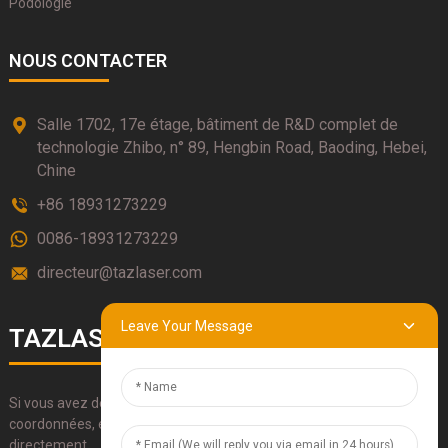
Podologie
NOUS CONTACTER
Salle 1702, 17e étage, bâtiment de R&D complet de
technologie Zhibo, n° 89, Hengbin Road, Baoding, Hebei,
Chine
+86 18931273229
0086-18931273229
directeur@tazlaser.com
Leave Your Message
TAZLASERS
Si vous avez des questions sur nos produits, veuillez utiliser nos
coordonnées, envoyez-nous un e-mail ou appelez-nous
directement.