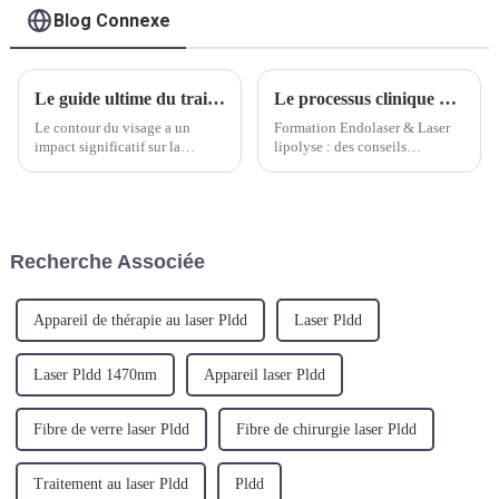
Blog Connexe
Le guide ultime du traitement Endolaser : comment ça marche et ses avantages ？
Le processus clinique de la lipolyse au laser
Le contour du visage a un
Formation Endolaser & Laser
impact significatif sur la
lipolyse : des conseils
jeunesse, la capacité
professionnels, façonnant un
d’approche et le tempérament
nouveau standard de
général d’une personne. Il joue
beautéAvec le développement
un rôle crucial dans l’harmonie
rapide de la technologie
globale et l’esthétique d’un...
médicale moderne, la
Recherche Associée
technologie de lipolyse laser a
progressivement...
Appareil de thérapie au laser Pldd
Laser Pldd
Laser Pldd 1470nm
Appareil laser Pldd
Fibre de verre laser Pldd
Fibre de chirurgie laser Pldd
Traitement au laser Pldd
Pldd