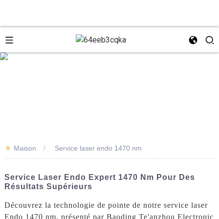
e
+8618931273229
0086-
directeur@tazlaser.com
>>
Maison
Service laser endo 1470 nm
18931273229
Wechat
Service Laser Endo Expert 1470 Nm Pour Des
Résultats Supérieurs
Découvrez la technologie de pointe de notre service laser
Endo 1470 nm, présenté par Baoding Te'anzhou Electronic