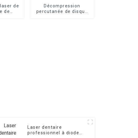
laser de
Décompression
e de
percutanée de disque
ment
laser 980 nm 1470 nm
laser
(PLDD)
70nm
Laser dentaire
professionnel à diode