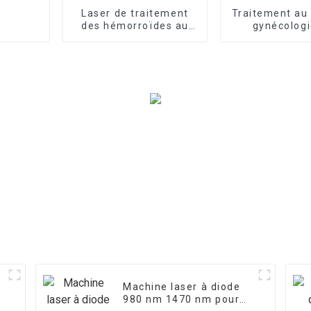
Laser de traitement
Traitement au 
des hémorroïdes au
gynécologi
laser de chirurgie
rajeunisse
colorectale
vaginal au 
980nm 14
Machine laser à diode
980 nm 1470 nm pour