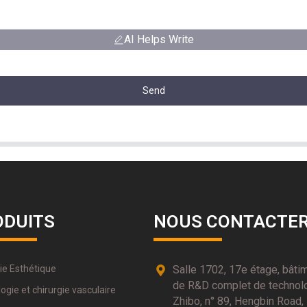
AI Helps Write
Send
ODUITS
NOUS CONTACTE
ie Esthétique
Salle 1702, 17e étage, bâti
de R&D complet de technol
ogie et chirurgie vasculaire
Zhibo, n° 89, Hengbin Road,