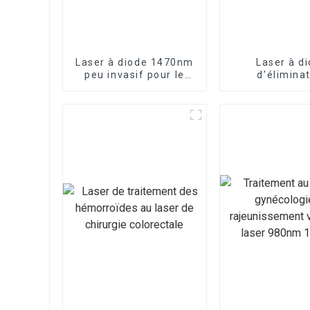
Laser à diode 1470nm
Laser à d
peu invasif pour le
d'élimina
serrage vaginal
vasculaire 9
vendr