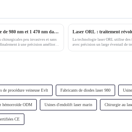
Explorer les avantages des longueurs d'onde de 980 nm et 1 470 nm dans la technologie laser ORL
 chirurgicales peu invasives et sans
La technologie laser ORL utilise des f
finalement à une précision améliorée
avec précision un large éventail de t
ients. L'utilisation de...
lésions des cordes vocales, l'amygdal
s de procédure veineuse Evlt
Fabricants de diodes laser 980
Usine
ser hémorroïde ODM
Usines d'endolift laser marin
Chirurgie au la
certifiées CE