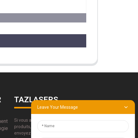
R
TAZLASERS
Leave Your Message
Si vous avez des questions sur nos
ment
produits, veuillez utiliser nos coordonnées,
ogie
envoyez-nous un e-mail ou appelez-nous