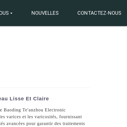
NOUS
NOUVELLES
CONTACTEZ-NOUS
+8618931273229
0086-
directeur@tazlaser.com
18931273229
au Lisse Et Claire
Wechat
 de Baoding Te'anzhou Electronic
s varices et les varicosités, fournissant
tés avancées pour garantir des traitements