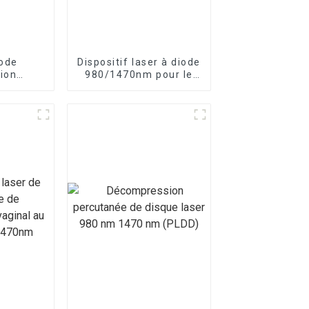
iode
Dispositif laser à diode
tion
980/1470nm pour le
80nm à
rajeunissement de la
e
peau, le levage Endo