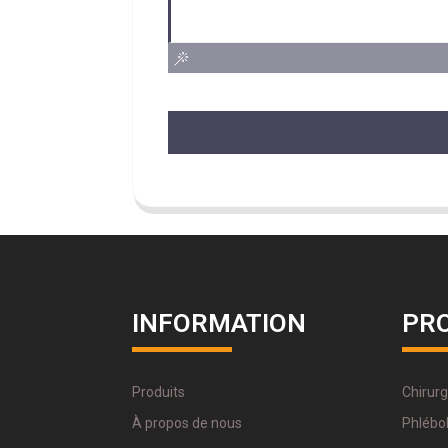
INFORMATION
PR
Produits
Chirurg
À propos de nous
Phlébol