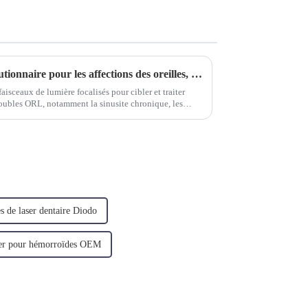
Laser ORL : traitement révolutionnaire pour les affections des oreilles, du nez et de la gorge
aisceaux de lumière focalisés pour cibler et traiter
roubles ORL, notamment la sinusite chronique, les
ectomie et même certains troubles.
s de laser dentaire Diodo
ser pour hémorroïdes OEM