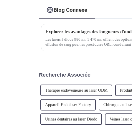
Blog Connexe
Les lasers à diode 980 nm 1 470 nm offrent des options
effusion de sang pour les procédures ORL, conduisant 
et à une réduction du temps de récupération pour les pat
Recherche Associée
Thérapie endoveineuse au laser ODM
Produit
Appareil Endolaser Factory
Chirurgie au la
Usines dentaires au laser Diodo
Veines laser 