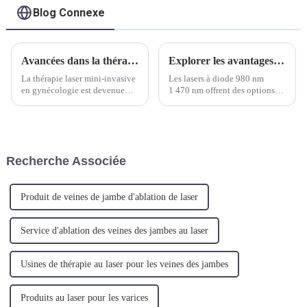
Blog Connexe
Avancées dans la thérapie gynécologique au laser
Explorer les avantages des longueurs d'onde de 980 nm et 1 470 nm dans la technologie laser ORL
La thérapie laser mini-invasive
Les lasers à diode 980 nm
en gynécologie est devenue
1 470 nm offrent des options
une approche de plus en plus
chirurgicales peu invasives et
populaire en raison de ses
sans effusion de sang pour les
nombreux avantages par
procédures ORL, conduisant
rapport aux méthodes
finalement à une précision
chirurgicales traditionnelles.
améliorée et à une réduction du
Recherche Associée
temps de récupération pour les
patients. L'utilisation de...
Produit de veines de jambe d'ablation de laser
Service d'ablation des veines des jambes au laser
Usines de thérapie au laser pour les veines des jambes
Produits au laser pour les varices