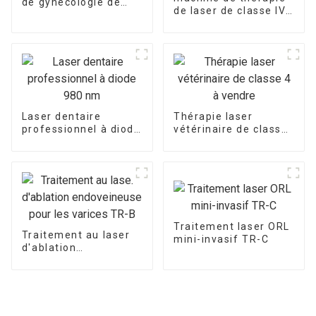
de gynécologie de
de laser de classe IV
rajeunissement
de laser de thérapie
vaginal au laser
physique de
980nm 1470nm
puissance élevée de
980nm
Laser dentaire
Thérapie laser
professionnel à diode
vétérinaire de classe
980 nm
4 à vendre
Traitement laser ORL
Traitement au laser
mini-invasif TR-C
d'ablation
endoveineuse pour
les varices TR-B