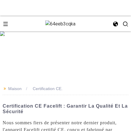
e
+8618931273229
0086-
directeur@tazlaser.com
>>
Maison
Certification CE.
18931273229
Wechat
Certification CE Facelift : Garantir La Qualité Et La
Sécurité
Nous sommes fiers de présenter notre dernier produit,
l'appareil Facelift certifié CE, conçu et fabriqué par