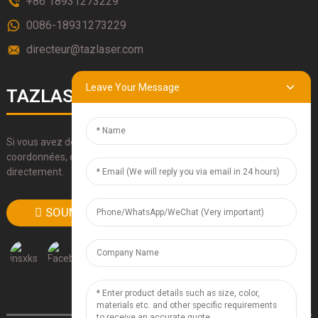
+86 18931273229
0086-18931273229
directeur@tazlaser.com
Leave Your Message
TAZLASERS
Si vous avez des questions sur nos produits, veuillez utiliser nos
coordonnées, envoyez-nous un e-mail ou appelez-nous
directement.
SOUMETTRE