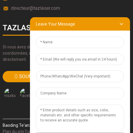
directeur@tazlaser.com
Leave Your Message
TAZLASERS
Si vous avez des questions sur nos produits, veuillez utiliser nos
coordonnées, envoyez-nous un e-mail ou appelez-nous
directement.
SOUMETTRE
Baoding Te'anzhou Electronic Technology Co., Ltd.
- Plan du site
-
Plan du siteTrans
- Recherche supérieure