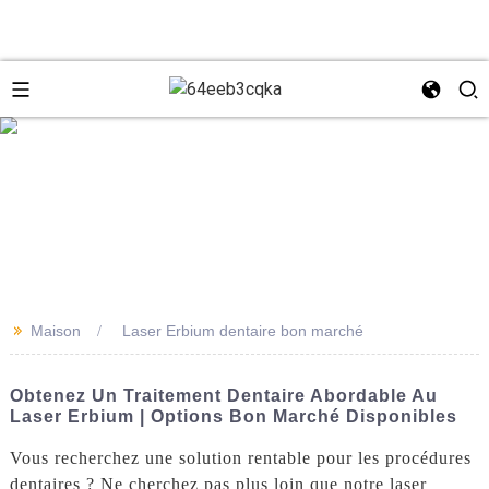
e
+8618931273229
0086-
directeur@tazlaser.com
>>
Maison
Laser Erbium dentaire bon marché
18931273229
Wechat
Obtenez Un Traitement Dentaire Abordable Au
Laser Erbium | Options Bon Marché Disponibles
Vous recherchez une solution rentable pour les procédures
dentaires ? Ne cherchez pas plus loin que notre laser