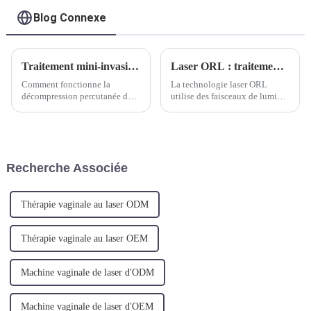
Blog Connexe
Traitement mini-invasif de la hernie discale lombaire confinée.
Laser ORL : traitement révolutionnaire pour les affections des oreilles, du nez et de la gorge
Comment fonctionne la
La technologie laser ORL
décompression percutanée du
utilise des faisceaux de lumière
disque au laser (PLDD) Le
focalisés pour cibler et traiter
traitement au laser de la hernie
avec précision un large
discale lombaire est pratiqué
éventail de troubles ORL,
depuis les années 1980, les
notamment la sinusite
résultats de cette technique
chronique, les lésions des
Recherche Associée
sont donc très prometteurs...
cordes vocales,
l'amygdalectomie et même
certains troubles.
Thérapie vaginale au laser ODM
Thérapie vaginale au laser OEM
Machine vaginale de laser d'ODM
Machine vaginale de laser d'OEM