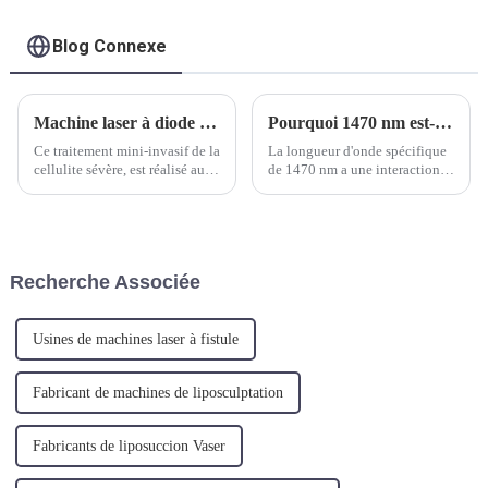
Blog Connexe
Machine laser à diode de chirurgie plastique 980nm 1470nm pour le levage du visage et du cou
Pourquoi 1470 nm est-il la longueur d'onde optimale pour l'Endo Laserlift (lifting de la peau) ?
Ce traitement mini-invasif de la
La longueur d'onde spécifique
cellulite sévère, est réalisé au
de 1470 nm a une interaction
niveau sous-cutané, en traitant
idéale avec l'eau et les graisses
les septa du tissu conjonctif
car elle active la
avec une fibre de 800 microns,
néocollagenèse et les fonctions
en faisant fondre les adipocytes
métaboliques dans la matrice
et ...
extracellulaire.
Recherche Associée
Essentiellement, le collagène
va commencer...
Usines de machines laser à fistule
Fabricant de machines de liposculptation
Fabricants de liposuccion Vaser