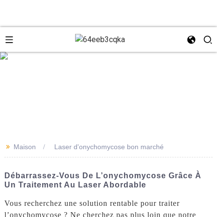
e
+8618931273229
0086-
directeur@tazlaser.com
>>
Maison
Laser d'onychomycose bon marché
18931273229
Wechat
Débarrassez-Vous De L’onychomycose Grâce À
Un Traitement Au Laser Abordable
Vous recherchez une solution rentable pour traiter
l’onychomycose ? Ne cherchez pas plus loin que notre