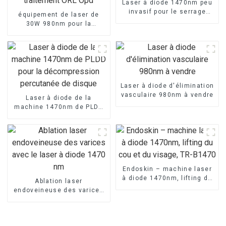
Laser à diode 1470nm peu
invasif pour le serrage
équipement de laser de
vaginal
30W 980nm pour la
chirurgie d'oto-rhino-
laryngologie et le
traitement ORL Opd
Laser à diode d'élimination
vasculaire 980nm à vendre
Laser à diode de la
machine 1470nm de PLDD
pour la décompression
percutanée de disque
Endoskin – machine laser
à diode 1470nm, lifting du
Ablation laser
cou et du visage, TR-B1470
endoveineuse des varices
avec le laser à diode 1470
nm