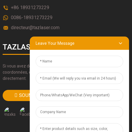
+86 18931273229
0086-18931273229
directeur@tazlaser.com
Leave Your Message
TAZLASERS
Si vous avez des questions sur nos produits, veuillez utiliser nos
coordonnées, envoyez-nous un e-mail ou appelez-nous
directement.
SOUMETTRE