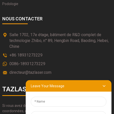
Podologie
NOUS CONTACTER
Salle 1702, 17e étage, bâtiment de R&D complet de
technologie Zhibo, n° 89, Hengbin Road, Baoding, Hebei,
Chine
+86 18931273229
0086-18931273229
directeur@tazlaser.com
Leave Your Message
TAZLASERS
Si vous avez des questions sur nos produits, veuillez utiliser nos
coordonnées, envoyez-nous un e-mail ou appelez-nous