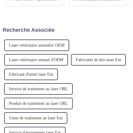
#endolaser vient de recevoir un
bulles sont générées en raison
coup de pouce avec la
du caractère diffusant de la
technologie avancée Radial
diode laser. Ces bulles
Fiber sur notre modèle TR-B.
transmettent de l'énergie à la
paroi des veines et font
Recherche Associée
coaguler le sang...
Laser vétérinaire animalier OEM
Laser vétérinaire animal d'ODM
Fabricants de kits laser Ent
Fabricant d'unité laser Ent
Service de traitement au laser ORL
Produit de traitement au laser ORL
Usine de traitement au laser Ent
Service d'équipement laser Ent