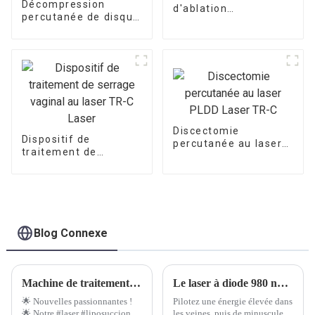
Décompression
d'ablation
percutanée de disque
endoveineuse pour
laser 980 nm 1470
les varices TR-B
nm (PLDD)
Discectomie
Dispositif de
percutanée au laser
traitement de
PLDD Laser TR-C
serrage vaginal au
laser TR-C Laser
Blog Connexe
Machine de traitement endolaser TR-B 980 nm 1470 nm.
Le laser à diode 980 nm 1470 nm est la combinaison parfaite pour le traitement au laser des varices EVLT
🌟 Nouvelles passionnantes !
Pilotez une énergie élevée dans
🌟 Notre #laser #liposuccion
les veines, puis de minuscules