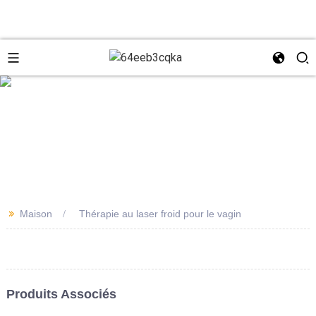
e
+8618931273229
0086-
directeur@tazlaser.com
>>
Maison
Thérapie au laser froid pour le vagin
18931273229
Wechat
Produits Associés