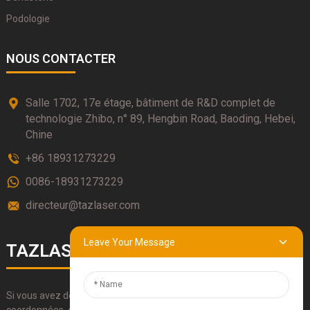
Podologie
NOUS CONTACTER
Salle 1702, 17e étage, bâtiment de R&D complet de
technologie Zhibo, n° 89, Hengbin Road, Baoding, Hebei,
Chine
+86 18931273229
0086-18931273229
directeur@tazlaser.com
Leave Your Message
TAZLASERS
Si vous avez des questions sur nos produits, veuillez utiliser nos