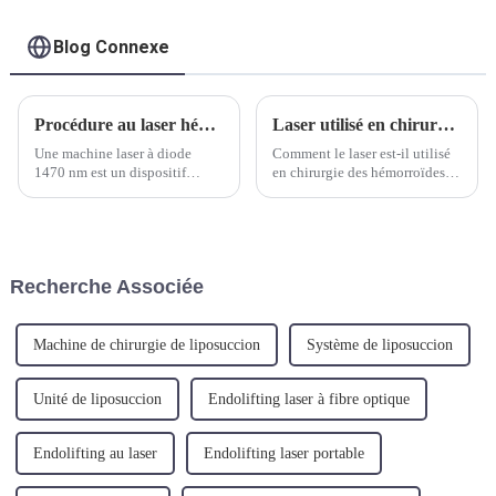
Blog Connexe
Procédure au laser hémorroïde (LHP)
Laser utilisé en chirurgie des hémorroïdes.
Une machine laser à diode
Comment le laser est-il utilisé
1470 nm est un dispositif
en chirurgie des hémorroïdes ?
médical spécialement conçu
Le traitement au laser des
pour les interventions
hémorroïdes est effectué
chirurgicales mini-invasives,
uniquement sous anesthésie
dont le traitement des
locale. L'énergie laser est
hémorroïdes. Les hémorroïdes
transmise directement aux
Recherche Associée
sont des veines enflées dans...
nodules hémorroïdaires par
rayonnement...
Machine de chirurgie de liposuccion
Système de liposuccion
Unité de liposuccion
Endolifting laser à fibre optique
Endolifting au laser
Endolifting laser portable