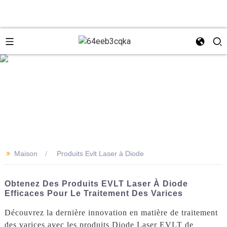
e
+8618931273229
0086-
directeur@tazlaser.com
>>
Maison
Produits Evlt Laser à Diode
18931273229
Wechat
Obtenez Des Produits EVLT Laser À Diode
Efficaces Pour Le Traitement Des Varices
Découvrez la dernière innovation en matière de traitement
des varices avec les produits Diode Laser EVLT de