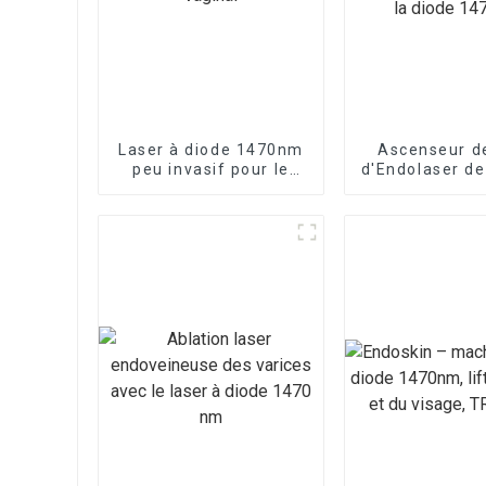
Laser à diode 1470nm
Ascenseur de
peu invasif pour le
d'Endolaser de
serrage vaginal
de laser de 
de laser de l
1470n