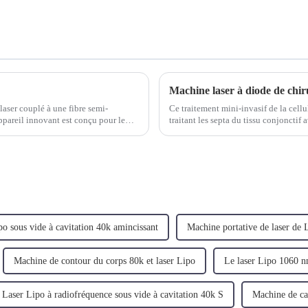
laser couplé à une fibre semi-
Ce traitement mini-invasif de la cellu
pareil innovant est conçu pour le
traitant les septa du tissu conjonctif 
es varico...
adipocytes et ...
po sous vide à cavitation 40k amincissant
Machine portative de laser de 
Machine de contour du corps 80k et laser Lipo
Le laser Lipo 1060 n
Laser Lipo à radiofréquence sous vide à cavitation 40k S
Machine de cav