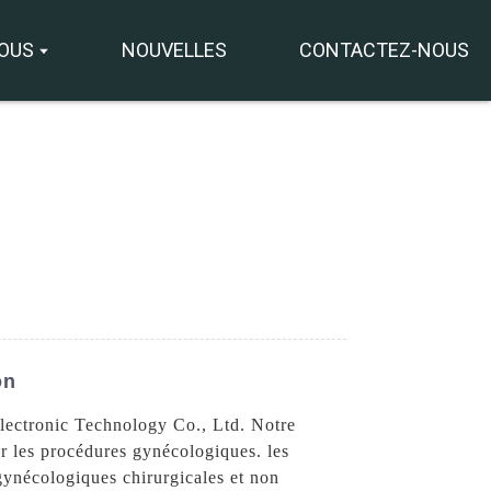
NOUS
NOUVELLES
CONTACTEZ-NOUS
+8618931273229
0086-
directeur@tazlaser.com
18931273229
on
Wechat
lectronic Technology Co., Ltd. Notre
ur les procédures gynécologiques. les
 gynécologiques chirurgicales et non