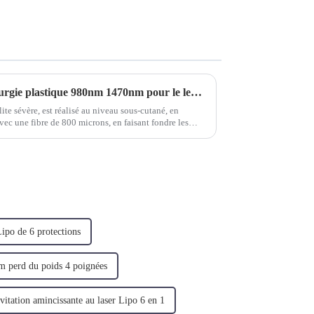
Machine laser à diode de chirurgie plastique 980nm 1470nm pour le levage du visage et du cou
lite sévère, est réalisé au niveau sous-cutané, en
avec une fibre de 800 microns, en faisant fondre les
Lipo de 6 protections
m perd du poids 4 poignées
itation amincissante au laser Lipo 6 en 1