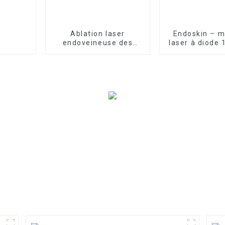
Ablation laser
Endoskin – m
endoveineuse des
laser à diode
varices avec le laser à
lifting du co
diode 1470 nm
visage, TR-