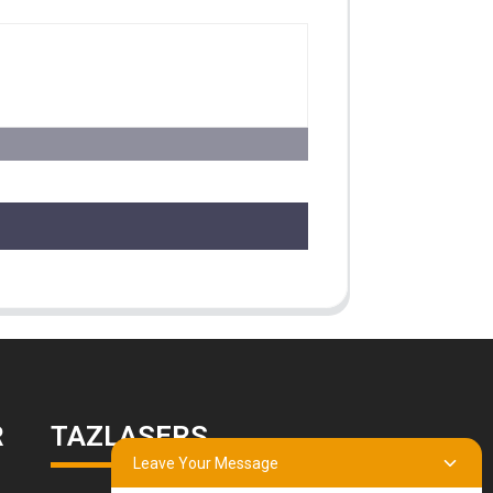
R
TAZLASERS
Leave Your Message