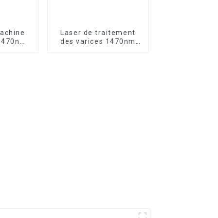
achine
Laser de traitement
 1470nm,
des varices 1470nm
u et du
EVLT laser TR-B1470
B1470