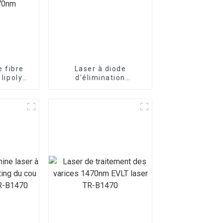
 fibre
Laser à diode
 lipolyse
d'élimination
machine
vasculaire 980nm à
a diode
vendre
m