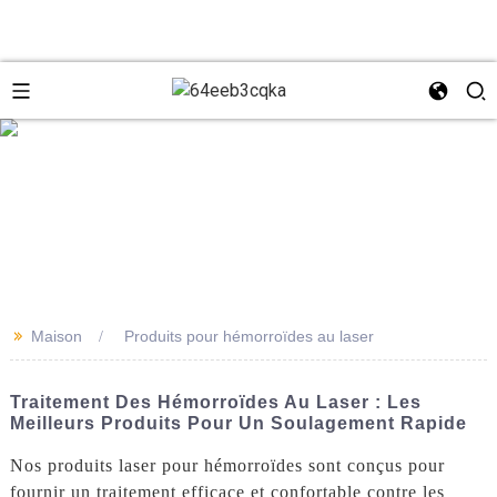
e
+8618931273229
0086-
directeur@tazlaser.com
>>
Maison
Produits pour hémorroïdes au laser
18931273229
Wechat
Traitement Des Hémorroïdes Au Laser : Les
Meilleurs Produits Pour Un Soulagement Rapide
Nos produits laser pour hémorroïdes sont conçus pour
fournir un traitement efficace et confortable contre les