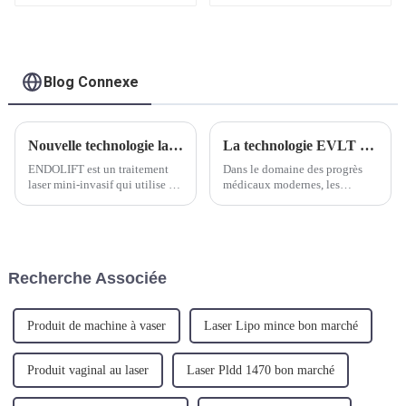
laser TR-C Laser
Blog Connexe
Nouvelle technologie laser de lifting
La technologie EVLT révolutionne le traitement des varices : compréhension du fonctionnement interne et des progrès cliniques
ENDOLIFT est un traitement
Dans le domaine des progrès
laser mini-invasif qui utilise un
médicaux modernes, les
LASER innovant de 1470 nm
options de traitement des
(certifié et approuvé par la FDA
varices des membres inférieurs
américaine pour la liposuccion
continuent d’évoluer. Une
assistée par laser), pour stimuler
étude clinique récente met en
à la fois en profondeur et en
évidence le succès remarquable
Recherche Associée
superfi...
obtenu en combinant E...
Produit de machine à vaser
Laser Lipo mince bon marché
Produit vaginal au laser
Laser Pldd 1470 bon marché