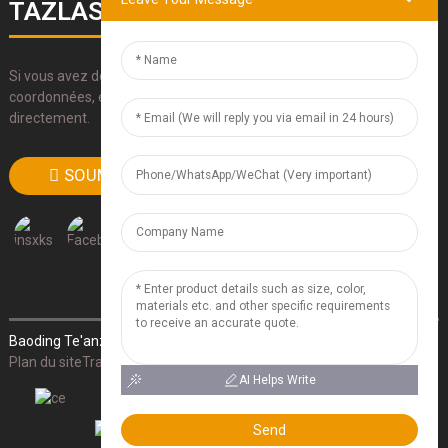
TAZLASERS
Si vous avez des questions sur nos produits, veuillez utiliser nos
coordonnées, envoyez-nous un e-mail ou appelez-nous
directement.
SOUMETTRE
Baoding Te'anzhou Electronic Technology Co., Ltd.
- Plan du site
-
Plan du siteTrans
- Recherche supérieure
AI Helps Write
Send