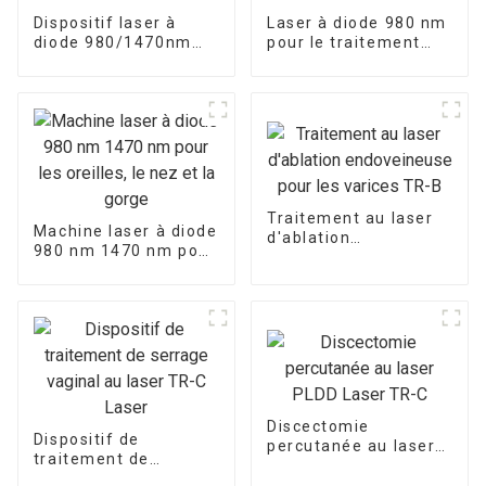
Dispositif laser à
Laser à diode 980 nm
diode 980/1470nm
pour le traitement
pour le
des champignons des
rajeunissement de la
ongles
peau, le levage Endo
Traitement au laser
Machine laser à diode
d'ablation
980 nm 1470 nm pour
endoveineuse pour
les oreilles, le nez et
les varices TR-B
la gorge
Discectomie
Dispositif de
percutanée au laser
traitement de
PLDD Laser TR-C
serrage vaginal au