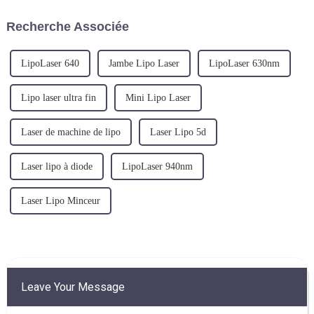
rapide de la technologie
pour le traitement des érosions
médicale moderne, la
cervicales et d'autres
Recherche Associée
technologie de lipolyse laser a
applications de colposcopie. ...
progressivement...
LipoLaser 640
Jambe Lipo Laser
LipoLaser 630nm
Lipo laser ultra fin
Mini Lipo Laser
Laser de machine de lipo
Laser Lipo 5d
Laser lipo à diode
LipoLaser 940nm
Laser Lipo Minceur
Leave Your Message