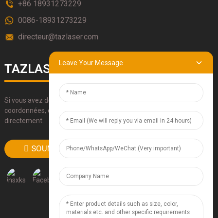
+86 18931273229
0086-18931273229
directeur@tazlaser.com
Leave Your Message
TAZLASERS
Si vous avez des questions sur nos produits, veuillez utiliser nos
coordonnées, envoyez-nous un e-mail ou appelez-nous
directement.
SOUMETTRE