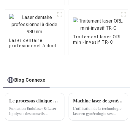
de laser de thérapie
la gorge
physique de
puissance élevée de
980nm
Traitement laser ORL
Laser dentaire
mini-invasif TR-C
professionnel à diode
980 nm
Blog Connexe
Le processus clinique de la lipolyse au laser
Machine laser de gynécologie 1470nm
Formation Endolaser & Laser
L'utilisation de la technologie
lipolyse : des conseils
laser en gynécologie s'est
professionnels, façonnant un
répandue depuis le début des
nouveau standard de
années 1970 avec
beautéAvec le développement
l'introduction des lasers CO2