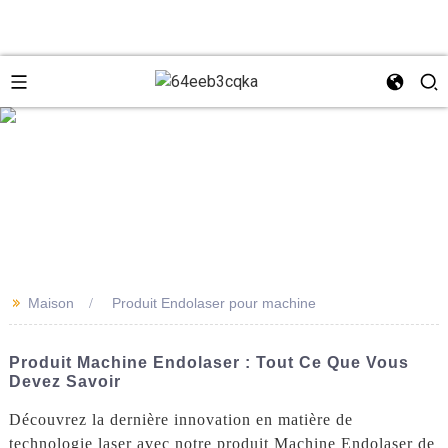
e
+8618931273229
0086-
directeur@tazlaser.com
>>
Maison
Produit Endolaser pour machine
18931273229
Wechat
Produit Machine Endolaser : Tout Ce Que Vous
Devez Savoir
Découvrez la dernière innovation en matière de
technologie laser avec notre produit Machine Endolaser de