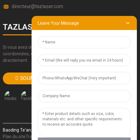
directeur@tazlaser.com
Leave Your Message
TAZLASERS
Si vous avez des questions sur nos produits, veuillez utiliser nos
coordonnées, envoyez-nous un e-mail ou appelez-nous
directement.
SOUMETTRE
Baoding Te'anzhou Electronic Technology Co., Ltd.
- Plan du site
-
Plan du siteTrans
- Recherche supérieure