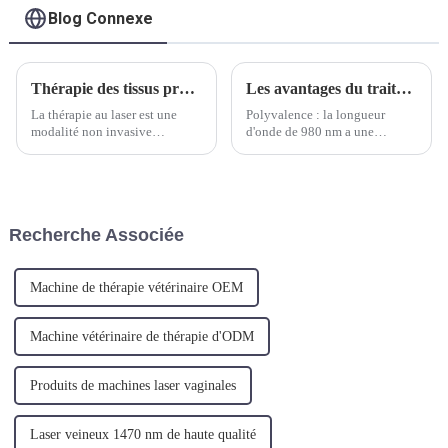
Blog Connexe
Thérapie des tissus profonds Thérapie au laser : un traitement révolutionnaire pour soulager la douleur
Les avantages du traitement au laser pour les varices
La thérapie au laser est une
Polyvalence : la longueur
modalité non invasive
d'onde de 980 nm a une
approuvée par la FDA qui
absorption comparable dans
utilise l'énergie lumineuse ou
l'eau et le sang, ce qui en fait
photonique dans le spectre
un outil polyvalent puissant
infrarouge pour réduire la
pour diverses applications
douleur et l'inflammation. C'est
chirurgicales. Sa puissance de
Recherche Associée
ce qu'on appelle le laser "tissus
30 W assure une puissance
profonds".
suffisante pour...
Machine de thérapie vétérinaire OEM
Machine vétérinaire de thérapie d'ODM
Produits de machines laser vaginales
Laser veineux 1470 nm de haute qualité