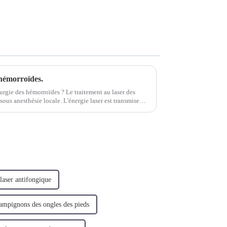
 hémorroïdes.
rurgie des hémorroïdes ? Le traitement au laser des
ous anesthésie locale. L'énergie laser est transmise
res par rayonnement...
 laser antifongique
ampignons des ongles des pieds