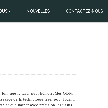
NOUS
NOUVELLES
CONTACTEZ-NOUS
+8618931273229
0086-
directeur@tazlaser.com
18931273229
Wechat
us loin que le laser pour hémorroïdes ODM
ssance de la technologie laser pour fournir
ibler et éliminer avec précision les tissus