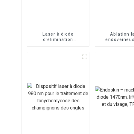
Laser à diode
Ablation l
d'élimination
endoveineu
vasculaire 980nm à
varices avec l
vendre
diode 147