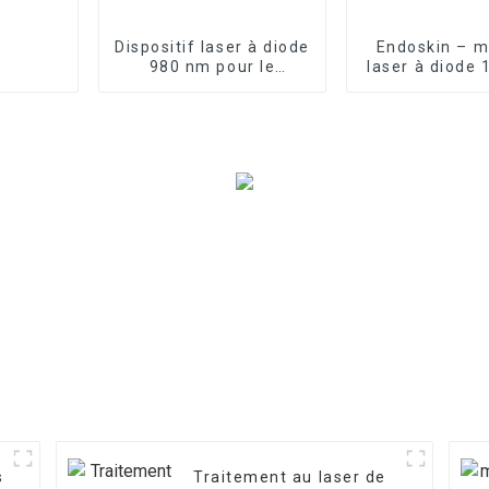
Dispositif laser à diode
Endoskin – m
980 nm pour le
laser à diode
traitement de
lifting du co
l'onychomycose des
visage, TR-
champignons des
ongles
s
Traitement au laser de