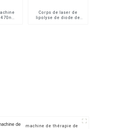
achine
Corps de laser de
 1470nm,
lipolyse de diode de
u et du
980nm 1470nm
B1470
formant la machine
Endo Liftlaser TR-B
machine de thérapie de