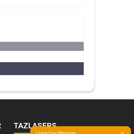
R
TAZLASERS
Leave Your Message