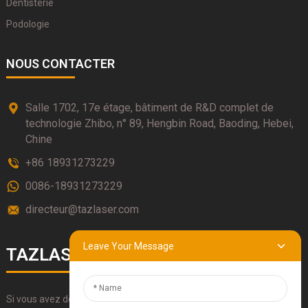
Dentisterie
Podologie
NOUS CONTACTER
Salle 1702, 17e étage, bâtiment de R&D complet de
technologie Zhibo, n° 89, Hengbin Road, Baoding, Hebei,
Chine
+86 18931273229
0086-18931273229
directeur@tazlaser.com
Leave Your Message
TAZLASERS
Si vous avez des questions sur nos produits, veuillez utiliser nos