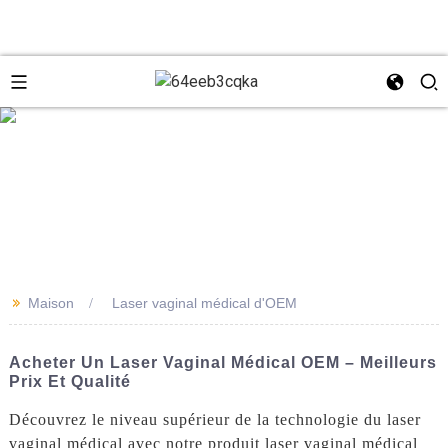
e
+8618931273229
0086-
directeur@tazlaser.com
>>
Maison
Laser vaginal médical d'OEM
18931273229
Wechat
Acheter Un Laser Vaginal Médical OEM – Meilleurs
Prix Et Qualité
Découvrez le niveau supérieur de la technologie du laser
vaginal médical avec notre produit laser vaginal médical