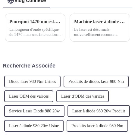
Blog Connexe
Pourquoi 1470 nm est-il la longueur d'onde optimale pour l'Endo Laserlift (lifting de la peau) ?
Machine laser à diode TR-C 980nm 1470nm pour ORL (oreille, nez et gorge)
La longueur d'onde spécifique
Le laser est désormais
de 1470 nm a une interaction
universellement reconnu
idéale avec l'eau et les graisses
comme l’outil technologique le
car elle active la
plus avancé dans diverses
néocollagenèse et les fonctions
spécialités chirurgicales.
métaboliques dans la matrice
Cependant les propriétés de
extracellulaire.
tous les lasers ne sont pas
Recherche Associée
Essentiellement, le collagène
identiques et les chirurgies
va commencer...
dans le domaine ORL ont...
Diode laser 980 Nm Usines
Produits de diodes laser 980 Nm
Laser OEM des varices
Laser d'ODM des varices
Service Laser Diode 980 20w
Laser à diode 980 20w Produit
Laser à diode 980 20w Usine
Produits laser à diode 980 Nm