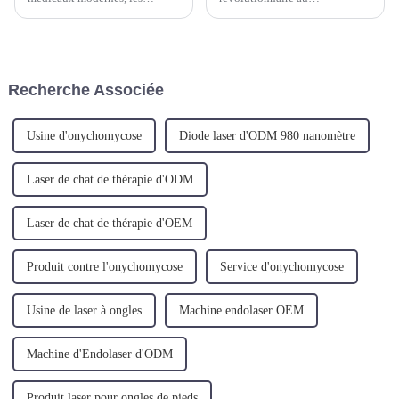
options de traitement des
vieillissement cutané. Le
varices des membres inférieurs
nouveau traitement laser mini-
continuent d’évoluer. Une
invasif est une procédure de
étude clinique récente met en
raffermissement de la peau et
évidence le succès remarquable
de réduction de la graisse,
Recherche Associée
obtenu en combinant E...
ciblant le relâchement cutané,
le laxisme cutané et la cellu...
Usine d'onychomycose
Diode laser d'ODM 980 nanomètre
Laser de chat de thérapie d'ODM
Laser de chat de thérapie d'OEM
Produit contre l'onychomycose
Service d'onychomycose
Usine de laser à ongles
Machine endolaser OEM
Machine d'Endolaser d'ODM
Produit laser pour ongles de pieds