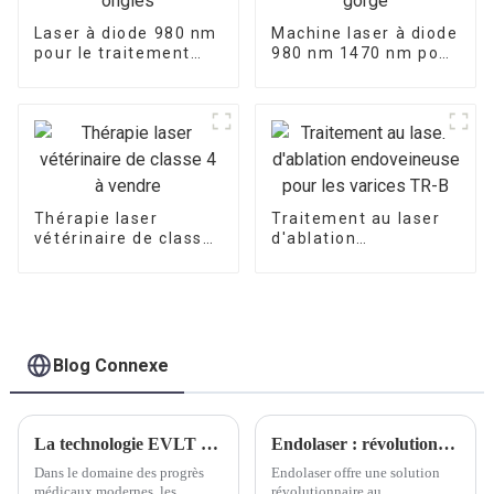
Laser à diode 980 nm
Machine laser à diode
pour le traitement
980 nm 1470 nm pour
des champignons des
les oreilles, le nez et
ongles
la gorge
Thérapie laser
Traitement au laser
vétérinaire de classe
d'ablation
4 à vendre
endoveineuse pour
les varices TR-B
Blog Connexe
La technologie EVLT révolutionne le traitement des varices : compréhension du fonctionnement interne et des progrès cliniques
Endolaser : révolutionner le rajeunissement de la peau
Dans le domaine des progrès
Endolaser offre une solution
médicaux modernes, les
révolutionnaire au