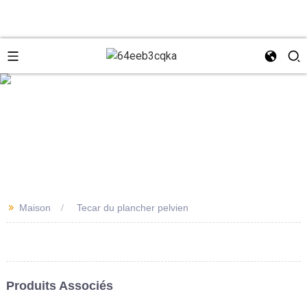
e
+8618931273229
0086-
directeur@tazlaser.com
>>
Maison
Tecar du plancher pelvien
18931273229
Wechat
Produits Associés