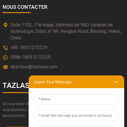
NOUS CONTACTER
Salle 1702, 17e étage, bâtiment de R&D complet de
technologie Zhibo, n° 89, Hengbin Road, Baoding, Hebei,
Chine
+86 18931273229
0086-18931273229
directeur@tazlaser.com
Leave Your Message
TAZLASERS
Si vous avez des questions sur nos produits, veuillez utiliser nos
coordonnées, envoyez-nous un e-mail ou appelez-nous
directement.