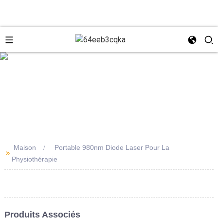
e
+8618931273229
0086-
directeur@tazlaser.com
Maison
Portable 980nm Diode Laser Pour La
>>
18931273229
Physiothérapie
Wechat
Produits Associés