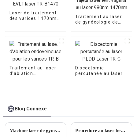
Laser de traitement
Traitement au laser
des varices 1470nm
de gynécologie de
EVLT laser TR-B1470
rajeunissement
vaginal au laser
980nm 1470nm
Traitement au laser
Discectomie
d'ablation
percutanée au laser
endoveineuse pour
PLDD Laser TR-C
les varices TR-B
Blog Connexe
Machine laser de gynécologie 1470nm
Procédure au laser hémorroïde (LHP)