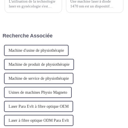
L'utilisation de la technologie
Une machine laser à diode
laser en gynécologie s'est
1470 nm est un dispositif
répandue depuis le début des
médical spécialement conçu
années 1970 avec
pour les interventions
l'introduction des lasers CO2
chirurgicales mini-invasives,
pour le traitement des érosions
dont le traitement des
cervicales et d'autres
hémorroïdes. Les hémorroïdes
Recherche Associée
applications de colposcopie. ...
sont des veines enflées dans...
Machine d'usine de physiothérapie
Machine de produit de physiothérapie
Machine de service de physiothérapie
Usines de machines Physio Magneto
Laser Para Evlt à fibre optique OEM
Laser à fibre optique ODM Para Evlt