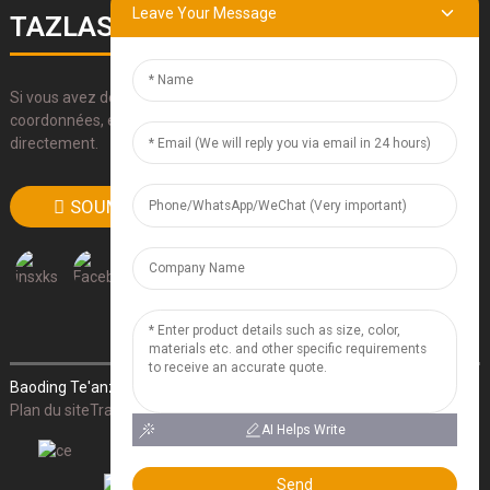
Leave Your Message
TAZLASERS
Si vous avez des questions sur nos produits, veuillez utiliser nos
coordonnées, envoyez-nous un e-mail ou appelez-nous
directement.
SOUMETTRE
Baoding Te'anzhou Electronic Technology Co., Ltd.
- Plan du site
-
Plan du siteTrans
- Recherche supérieure
AI Helps Write
Send