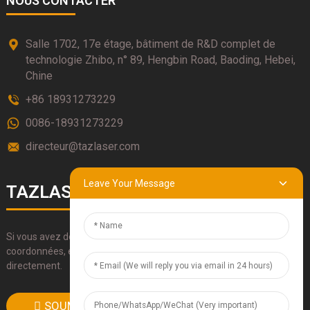
NOUS CONTACTER
Salle 1702, 17e étage, bâtiment de R&D complet de
technologie Zhibo, n° 89, Hengbin Road, Baoding, Hebei,
Chine
+86 18931273229
0086-18931273229
directeur@tazlaser.com
Leave Your Message
TAZLASERS
Si vous avez des questions sur nos produits, veuillez utiliser nos
coordonnées, envoyez-nous un e-mail ou appelez-nous
directement.
SOUMETTRE