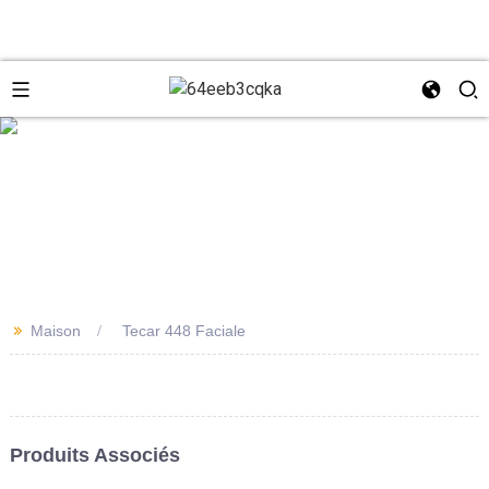
e
+8618931273229
0086-
directeur@tazlaser.com
>>
Maison
Tecar 448 Faciale
18931273229
Wechat
Produits Associés