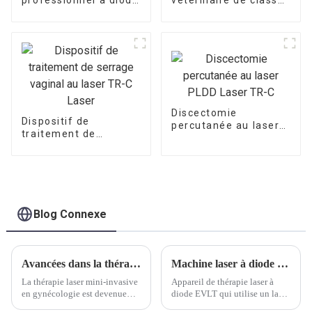
980 nm
4 à vendre
Discectomie
Dispositif de
percutanée au laser
traitement de
PLDD Laser TR-C
serrage vaginal au
laser TR-C Laser
Blog Connexe
Avancées dans la thérapie gynécologique au laser
Machine laser à diode EVLT 1470 nm
La thérapie laser mini-invasive
Appareil de thérapie laser à
en gynécologie est devenue
diode EVLT qui utilise un laser
une approche de plus en plus
couplé à une fibre semi-