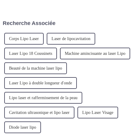
populaire en raison de ses
conductrice d'une longueur
nombreux avantages par
d'onde de 1 470 nm. Cet
rapport aux méthodes
appareil innovant est conçu
chirurgicales traditionnelles.
pour le traitement au laser
Recherche Associée
endoveineux, ciblant
efficacement les varico...
Corps Lipo Laser
Laser de lipocavitation
Laser Lipo 18 Coussinets
Machine amincissante au laser Lipo
Beauté de la machine laser lipo
Laser Lipo à double longueur d'onde
Lipo laser et raffermissement de la peau
Cavitation ultrasonique et lipo laser
Lipo Laser Visage
Diode laser lipo