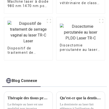
Machine laser à diode
vétérinaire de classe
980 nm 1470 nm pour
4 à vendre
les oreilles, le nez et
la gorge
Discectomie
Dispositif de
percutanée au laser
traitement de
PLDD Laser TR-C
serrage vaginal au
laser TR-C Laser
Blog Connexe
Thérapie des tissus profonds Thérapie au laser : un traitement révolutionnaire pour soulager la douleur
Qu’est-ce que la dentisterie au laser ?
La thérapie au laser est une
La dentisterie au laser fait
modalité non invasive
référence à l'utilisation de