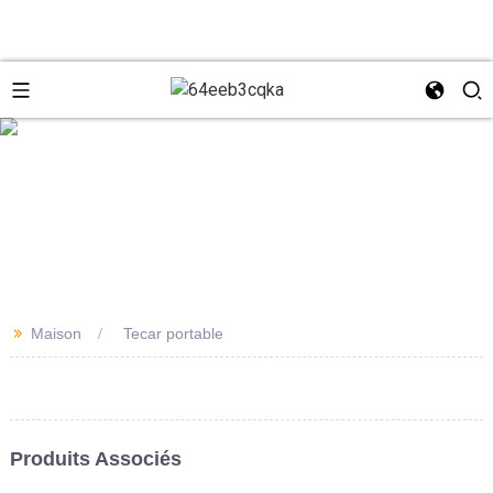
e
+8618931273229
0086-
directeur@tazlaser.com
>>
Maison
Tecar portable
18931273229
Wechat
Produits Associés