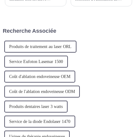
approuvée par la FDA qui
lasers comme outil dans
utilise l'énergie lumineuse ou
diverses procédures dentaires.
photonique dans le spectre
Les lasers, ou amplification de
infrarouge pour réduire la
la lumière par émission
douleur et l'inflammation. C'est
stimulée de rayonnement,
Recherche Associée
ce qu'on appelle le laser "tissus
peuvent être utilisés pour une
profonds".
large gamme de traitements,...
Produits de traitement au laser ORL
Service Eufoton Lasemar 1500
Coût d'ablation endoveineuse OEM
Coût de l'ablation endoveineuse ODM
Produits dentaires laser 3 watts
Service de la diode Endolaser 1470
Usines de thérapie endoveineuse