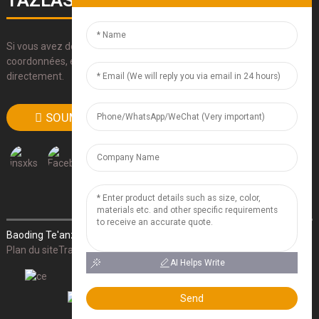
TAZLASERS
Si vous avez des questions sur nos produits, veuillez utiliser nos
coordonnées, envoyez-nous un e-mail ou appelez-nous
directement.
SOUMETTRE
Baoding Te'anzhou Electronic Technology Co., Ltd.
- Plan du site
-
Plan du siteTrans
- Recherche supérieure
AI Helps Write
Send