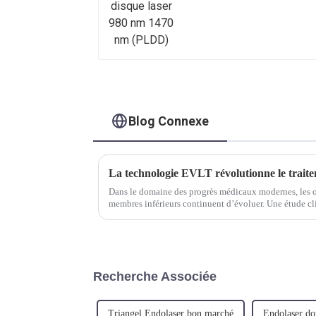
(PLDD)
Blog Connexe
Dans le domaine des progrès médicaux modernes, les op
membres inférieurs continuent d’évoluer. Une étude cl
succès remarquable obtenu en combinant E...
Recherche Associée
Triangel Endolaser bon marché
Endolaser do