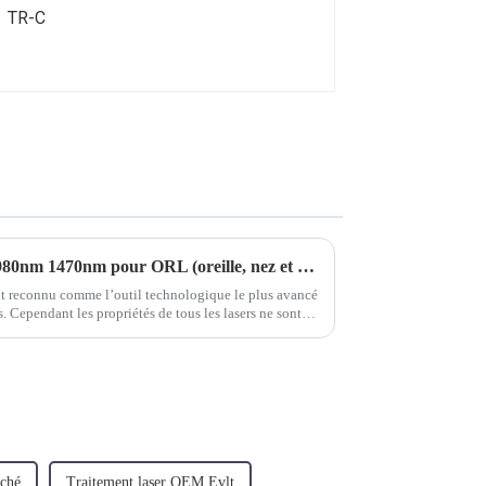
Machine laser à diode TR-C 980nm 1470nm pour ORL (oreille, nez et gorge)
nt reconnu comme l’outil technologique le plus avancé
s. Cependant les propriétés de tous les lasers ne sont
 le domaine ORL ont...
rché
Traitement laser OEM Evlt