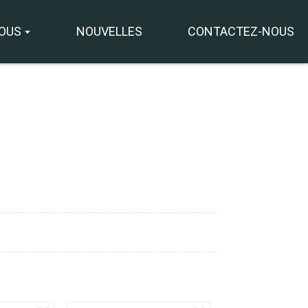
NOUS
NOUVELLES
CONTACTEZ-NOUS
+8618931273229
0086-
directeur@tazlaser.com
18931273229
Wechat