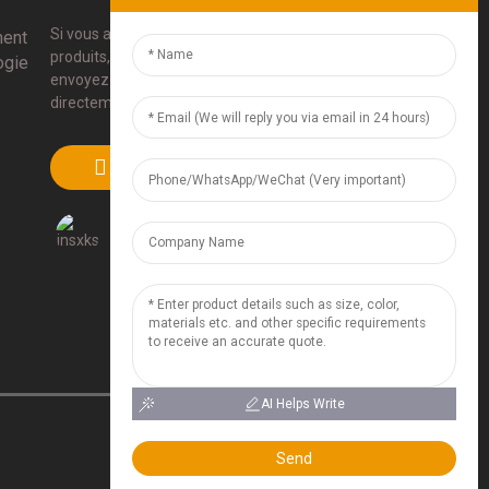
Si vous avez des questions sur nos
ment
produits, veuillez utiliser nos coordonnées,
ogie
envoyez-nous un e-mail ou appelez-nous
directement.
SOUMETTRE
AI Helps Write
Send