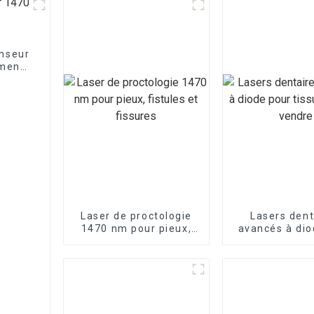
enseur
ement
Laser de proctologie
Lasers dent
1470 nm pour pieux,
avancés à dio
fistules et fissures
tissus mous à