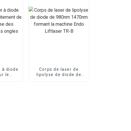
r à diode
Corps de laser de
r le
lipolyse de diode de
t de
980nm 1470nm
se des
formant la machine
s des
Endo Liftlaser TR-B