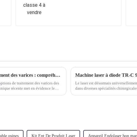
La technologie EVLT révolutionne le traitement des varices : compréhension du fonctionnement interne et des progrès cliniques
tions de traitement des varices des
Le laser est désormais universelleme
inique récente met en évidence le
dans diverses spécialités chirurgicale
pas identiques et les chirurgies dans
uble usines
Kit Ent De Produit Laser
Appareil Endolaser bon ma