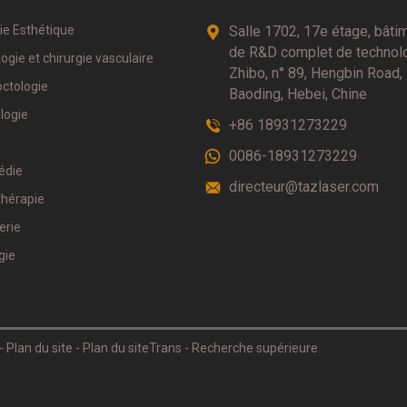
ie Esthétique
Salle 1702, 17e étage, bâti
de R&D complet de technol
ogie et chirurgie vasculaire
Zhibo, n° 89, Hengbin Road,
octologie
Baoding, Hebei, Chine
logie
+86 18931273229
0086-18931273229
édie
directeur@tazlaser.com
thérapie
erie
gie
- Plan du site
- Plan du siteTrans
- Recherche supérieure