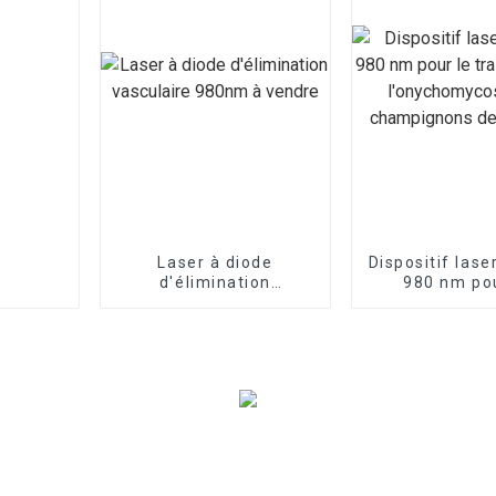
Laser à diode
Dispositif lase
d'élimination
980 nm pou
vasculaire 980nm à
traitemen
vendre
l'onychomyco
champignon
ongles