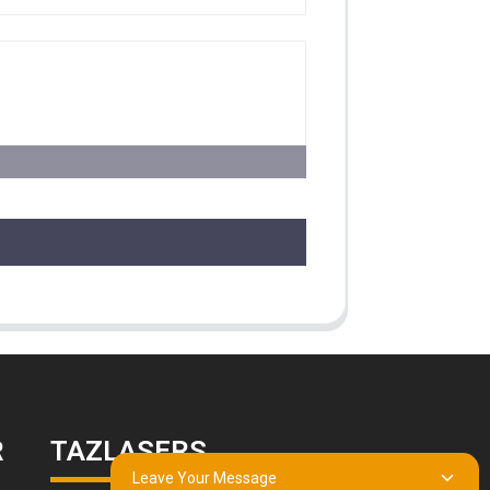
R
TAZLASERS
Leave Your Message