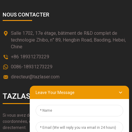
NOUS CONTACTER
Salle 1702, 17e étage, bâtiment de R&D complet de
technologie Zhibo, n° 89, Hengbin Road, Baoding, Hebei,
Chine
+86 18931273229
0086-18931273229
directeur@tazlaser.com
Leave Your Message
TAZLASERS
Si vous avez des questions sur nos produits, veuillez utiliser nos
coordonnées, envoyez-nous un e-mail ou appelez-nous
directement.