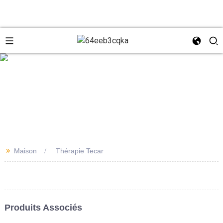
e
+8618931273229
0086-
directeur@tazlaser.com
>>
Maison
Thérapie Tecar
18931273229
Wechat
Produits Associés