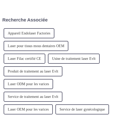
conductrice d'une longueur
les septa du tissu conjonctif
d'onde de 1 470 nm. Cet
avec une fibre de 800 microns,
appareil innovant est conçu
en faisant fondre les adipocytes
pour le traitement au laser
et ...
Recherche Associée
endoveineux, ciblant
efficacement les varico...
Appareil Endolaser Factories
Laser pour tissus mous dentaires OEM
Laser Filac certifié CE
Usine de traitement laser Evlt
Produit de traitement au laser Evlt
Laser ODM pour les varices
Service de traitement au laser Evlt
Laser OEM pour les varices
Service de laser gynécologique