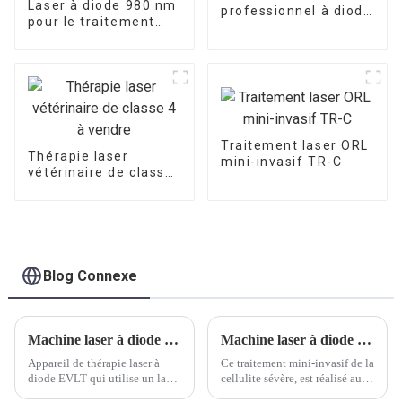
Laser à diode 980 nm
professionnel à diode
pour le traitement
980 nm
des champignons des
ongles
Traitement laser ORL
Thérapie laser
mini-invasif TR-C
vétérinaire de classe
4 à vendre
Blog Connexe
Machine laser à diode EVLT 1470 nm
Machine laser à diode de chirurgie plastique 980nm 1470nm pour le levage du visage et du cou
Appareil de thérapie laser à
Ce traitement mini-invasif de la
diode EVLT qui utilise un laser
cellulite sévère, est réalisé au
couplé à une fibre semi-
niveau sous-cutané, en traitant