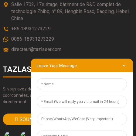
Salle 1702, 17e étage, bâtiment de R&D complet de
technologie Zhibo, n° 89, Hengbin Road, Baoding, Hebei,
Chine
+86 18931273229
0086-18931273229
directeur@tazlaser.com
Leave Your Message
TAZLASERS
Si vous avez des questions sur nos produits, veuillez utiliser nos
coordonnées, envoyez-nous un e-mail ou appelez-nous
directement.
SOUMETTRE