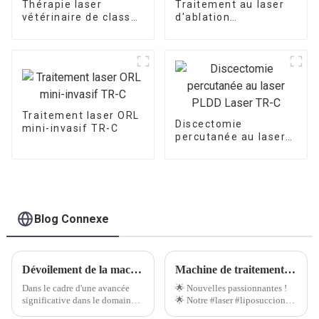
Thérapie laser
Traitement au laser
vétérinaire de classe
d'ablation
4 à vendre
endoveineuse pour
les varices TR-B
Traitement laser ORL
Discectomie
mini-invasif TR-C
percutanée au laser
PLDD Laser TR-C
Blog Connexe
Dévoilement de la machine laser à diode révolutionnaire de 1 470 nm pour des procédures de lifting améliorées
Machine de traitement endolaser TR-B 980 nm 1470 nm.
Dans le cadre d'une avancée
🌟 Nouvelles passionnantes !
significative dans le domaine
🌟 Notre #laser #liposuccion
de la médecine esthétique,
#endolaser vient de recevoir un