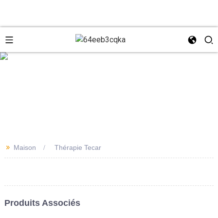
e
+8618931273229
0086-
directeur@tazlaser.com
>>
Maison
Thérapie Tecar
18931273229
Wechat
Produits Associés