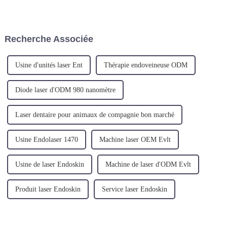
nous sommes ravis de présenter
coup de pouce avec la
notre machine laser à diode
technologie avancée Radial
1470 nm de pointe, conçue
Fiber sur notre modèle TR-B.
spécifiquement pour les
Recherche Associée
procédures de lifting. Ce...
Usine d'unités laser Ent
Thérapie endoveineuse ODM
Diode laser d'ODM 980 nanomètre
Laser dentaire pour animaux de compagnie bon marché
Usine Endolaser 1470
Machine laser OEM Evlt
Usine de laser Endoskin
Machine de laser d'ODM Evlt
Produit laser Endoskin
Service laser Endoskin