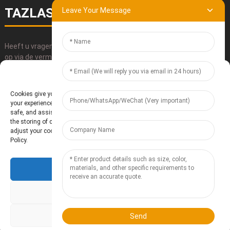
TAZLASER
Leave Your Message
Heeft u vragen over onze producten? Neem dan contact met ons
op via de vermelde contactgegevens, e-mail of telefoon.
Manage Cookie Consent
INDIENEN
Cookies give you a personalized experience. Cookie files help us to enhance
your experience using our website, simplify navigation, keep our website
safe, and assist in our marketing efforts. By clicking "Accept", you agree to
the storing of cookies on your device for these purposes. Click "Adjust" to
adjust your cookie preferences. For more information, review our Cookies
Policy.
Accept
Baoding Te'anzhou Electronic Technology Co., Ltd.
- Sitemap
Resource
Deny
Adjust
Send