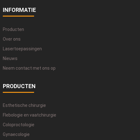
heb? Goed onderzoek doen en vertrouwen op uw eigen
INFORMATIE
bevindingen is hierbij essentieel.
Producten
Over ons
Lasertoepassingen
Nieuws
Neem contact met ons op
PRODUCTEN
Esthetische chirurgie
Flebologie en vaatchirurgie
Coloproctologie
Gynaecologie