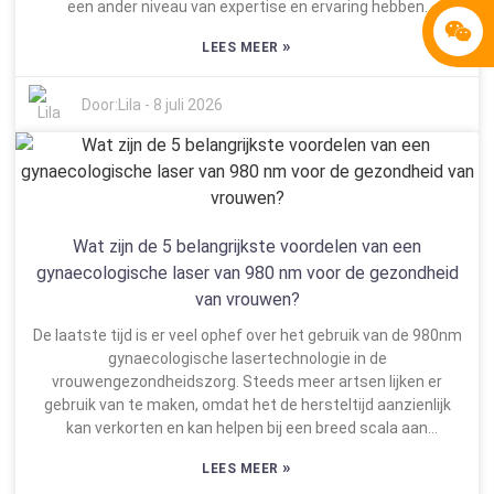
een ander niveau van expertise en ervaring hebben.
Potentiële klanten moeten bij het afwegen van de opties
»
LEES MEER
meer overwegen dan alleen de prijs van de Endolift. Het is
belangrijk om de kwaliteit van de apparatuur en de geboden
ondersteuning te evalueren. Sommige bedrijven bieden
Door:
Lila
-
8 juli 2026
lagere prijzen, maar doen concessies aan veiligheid en
effectiviteit. Deze afweging kan leiden tot minder goede
behandelresultaten. Een betrouwbare servicepartner is vaak
transparant en geeft een duidelijke specificatie van de prijs
van de Endolift-machine en de verwachte resultaten. Het is
verstandig om te vragen naar referenties of casestudies.
Wat zijn de 5 belangrijkste voordelen van een
Deze inzichten kunnen de werkelijke waarde van de
gynaecologische laser van 980 nm voor de gezondheid
aangeboden diensten onthullen. Onthoud dat kwaliteit
van vrouwen?
misschien duurder is, maar het garandeert wel een betere
ervaring en meer veiligheid voor de patiënt.
De laatste tijd is er veel ophef over het gebruik van de 980nm
gynaecologische lasertechnologie in de
vrouwengezondheidszorg. Steeds meer artsen lijken er
gebruik van te maken, omdat het de hersteltijd aanzienlijk
kan verkorten en kan helpen bij een breed scala aan
gynaecologische problemen. Ik las ergens dat Dr. Angela
»
LEES MEER
Parker, een expert op dit gebied, zei: "De 980nm