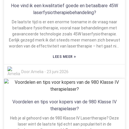
het comfort voor patiënten kunnen verbeteren. Maar eerlijk
essentieel zijn om de zorg voor vrouwen te verbeteren.
Hoe vind ik een kwalitatief goede en betaalbare 45W
is eerlijk, de lasermarkt kan behoorlijk overweldigend zijn.
laserfysiotherapiebehandeling?
Tussen al die technische specificaties en verschillende
De laatste tijd is er een enorme toename in de vraag naar
functies is het makkelijk om het overzicht te verliezen. De
betaalbare fysiotherapie, vooral naar behandelingen met
sleutel is om te bepalen wat het beste aansluit op uw
geavanceerde technologie zoals 45W laserfysiotherapie.
specifieke behoeften, rekening houdend met uw budget en
Eerlijk gezegd merk ik dat steeds meer mensen zich bewust
de training van uw team. Het is een delicate
worden van de effectiviteit van lasertherapie – het gaat niet
evenwichtsoefening die een doordachte planning vereist.
meer alleen om snelle oplossingen. Volgens een rapport van
Onthoud dat de laser die u kiest, de toekomst van uw
»
LEES MEER
de Global Physiotherapy Market Analysis zal de sector naar
praktijk echt kan bepalen. Neem dus de tijd en maak een
verwachting in 2026 een omzet van zo'n 30 miljard dollar
weloverwogen keuze – het is de moeite waard.
bereiken. Dat komt vooral doordat mensen inzien hoe
Door:
Amelia
-
23 juni 2026
laserbehandelingen het genezingsproces kunnen versnellen
en pijn kunnen verlichten. Geen wonder dat er meer
patiënten in geïnteresseerd zijn! Het vinden van goede zorg
die ook nog eens betaalbaar is, is echter niet altijd even
makkelijk. Soms bieden klinieken lagere prijzen aan, maar
Voordelen en tips voor kopers van de 980 Klasse IV
bezuinigen ze op apparatuur of de training van hun
therapielaser?
personeel. Een onderzoek van HealthEconomics.com toonde
Heb je al gehoord van de 980 Klasse IV Lasertherapie? Deze
aan dat ongeveer 70% van de patiënten erg teleurgesteld is
laser wint de laatste tijd echt aan populariteit in de
wanneer klinieken niet over de juiste apparatuur of