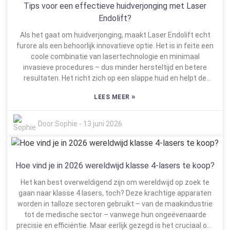
gelukkiger en hun hersteltijd is doorgaans korter. Dat gezegd
keuze – geloof me, het loont de moeite.
Tips voor een effectieve huidverjonging met Laser
hebbende, zijn de resultaten niet voor iedereen hetzelfde.
Endolift?
Factoren zoals je lichaamsbouw en je metabolisme kunnen
Als het gaat om huidverjonging, maakt Laser Endolift echt
een verschil maken. Natuurlijk is het niet altijd even
furore als een behoorlijk innovatieve optie. Het is in feite een
makkelijk. Niet iedereen behaalt dezelfde resultaten, en
coole combinatie van lasertechnologie en minimaal
leefstijl of het opvolgen van nazorginstructies kan de
invasieve procedures – dus minder hersteltijd en betere
effectiviteit sterk beïnvloeden. Het is daarom cruciaal om
resultaten. Het richt zich op een slappe huid en helpt de
open en eerlijk met uw zorgverlener te praten, zodat u een
stevigheid te verbeteren en de textuur te verfijnen, wat een
duidelijk beeld krijgt van wat u kunt verwachten – zonder
»
LEES MEER
groot voordeel is. Maar er is iets belangrijks om te
verrassingen. Door zowel de voordelen als de beperkingen
benadrukken: behandelaars benadrukken hoe cruciaal het is
van 1060nm lipolyse te kennen, kunt u een slimmere en
om de techniek precies goed uit te voeren. Als je het
beter geïnformeerde keuze maken.
Door:
Sophie
-
13 juni 2026
verkeerd doet, kun je ongelijkmatige resultaten krijgen, en
dat wil niemand. Eerlijk gezegd is het essentieel om te
begrijpen hoe Laser Endolift werkt om ervoor te zorgen dat
het ook daadwerkelijk doet wat je hoopt. Het stimuleert in
Hoe vind je in 2026 wereldwijd klasse 4-lasers te koop?
principe de collageenproductie, waardoor je huid op
Het kan best overweldigend zijn om wereldwijd op zoek te
natuurlijke wijze herstelt – best wel gaaf, toch? Uit wat ik
gaan naar klasse 4 lasers, toch? Deze krachtige apparaten
heb gezien en gehoord, lopen de ervaringen van mensen
worden in talloze sectoren gebruikt – van de maakindustrie
nogal uiteen. Sommige mensen zien echt indrukwekkende
tot de medische sector – vanwege hun ongeëvenaarde
verbeteringen, terwijl anderen niet helemaal tevreden zijn.
precisie en efficiëntie. Maar eerlijk gezegd is het cruciaal om
Het is dus erg belangrijk om realistische verwachtingen te