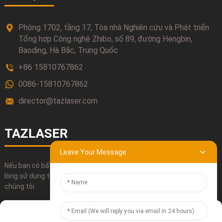
Phòng 1702, tầng 17, Tòa nhà Nghiên cứu và Phát triển
Tổng hợp Công nghệ Zhibo, số 89, đường Hengbin,
Baoding, Hà Bắc, Trung Quốc
+86 15810767862
0086-15810767862
director@tazlaser.com
TAZLASER
Leave Your Message
Nếu bạn có bất kỳ thắc mắc nào về sản phẩm của chúng tôi, vui
lòng sử dụng thông tin liên hệ, gửi email hoặc gọi điện trực tiếp cho
chúng tôi.
Manage Cookie Consent
NỘP