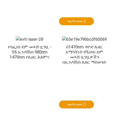
ፍሌቦሎጂ እና የደም ቧንቧ ቀዶ ጥገና
የደም ሥር እጥረትን በተመለከተ በትንሹ ወራሪ የሌዘር ሕክምና
ተጨማሪ ይወቁ
የሳፌነስ ደም መላሽ ቧንቧ -
በ1470nm ዳዮድ ሌዘር
V6 ኢንዶቨነስ 980nm
አማካኝነት የቫሪኮስ ደም
1470nm የሌዘር ሕክምና
መላሽ ቧንቧዎችን
በኢንዶቨነስ ሌዘር ማስወገድ
ኮሎፕሮክቶሎጂ
በኮሎፕሮክቶሎጂ ውስጥ ያሉ መፍትሄዎች
ተጨማሪ ይወቁ