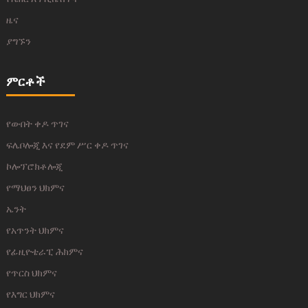
ዜና
ያግኙን
ምርቶች
የውበት ቀዶ ጥገና
ፍሌቦሎጂ እና የደም ሥር ቀዶ ጥገና
ኮሎፕሮክቶሎጂ
የማህፀን ህክምና
ኤንት
የአጥንት ህክምና
የፊዚዮቴራፒ ሕክምና
የጥርስ ህክምና
የእግር ህክምና