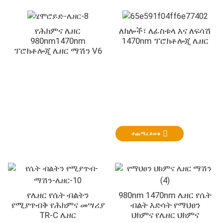
የሕክምና ሌዘር
ለክሎች፣ ለፊስቱላ እና ለፍሳሽ
980nm1470nm
1470nm ፕሮክቶሎጂ ሌዘር
ፕሮክቶሎጂ ሌዘር ማሽን V6
የማህፀን ህክምና
በማህፀን ህክምና ውስጥ የሌዘር ሕክምና
ተጨማሪ ይወቁ
የሌዘር የሴት ብልትን
980nm 1470nm ሌዘር የሴት
የሚያጥብቅ የሕክምና መሣሪያ
ብልት እድሳት የማህፀን
TR-C ሌዘር
ህክምና የሌዘር ህክምና