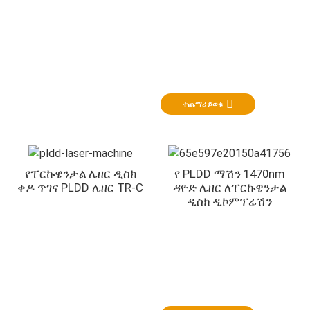
ኦርቶፔዲክስ
ለ intervertebral ዲስኮች እና ለህመም ማስታገሻ የታለመ
ተጨማሪ ይወቁ
የፐርኩዌንታል ሌዘር ዲስክ
የ PLDD ማሽን 1470nm
ቀዶ ጥገና PLDD ሌዘር TR-C
ዳዮድ ሌዘር ለፐርኩዌንታል
ዲስክ ዲኮምፕሬሽን
ኤንት
በ ENT ሕክምና ውስጥ ሁለገብ የዳይዮድ ሌዘር ስርዓት