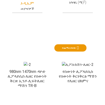
2
አካባቢ (ሜ)
)
ኦዲኤም
መያዣዎች
የውበት ቀዶ ጥገና
ሌዘር ሊፖላይሲስ - በትንሹ ወራሪ ሌዘር
ተጨማሪ ይወቁ
980nm 1470nm ዳዮድ
የሰውነት ሊፖላይሲስ
ሊፖላይሲስ ሌዘር የሰውነት
የሰውነት ቅርፃቅርፅ ማሽን
ቅርጽ ኢንዶ ሊፍትሌዘር
የሌዘር ህክምና
ማሽን TR-B