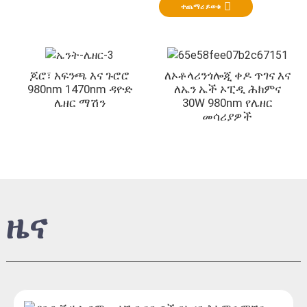
ተጨማሪ ይወቁ
ጆሮ፣ አፍንጫ እና ጉሮሮ
ለኦቶላሪንጎሎጂ ቀዶ ጥገና እና
980nm 1470nm ዳዮድ
ለኤን ኤች ኦፒዲ ሕክምና
ሌዘር ማሽን
30W 980nm የሌዘር
መሳሪያዎች
ዜና