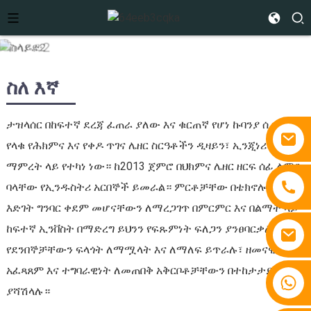
ስለ እኛ
ታዝላሰር በከፍተኛ ደረጃ ፈጠራ ያለው እና ቁርጠኛ የሆነ ኩባንያ ሲሆን
የላቁ የሕክምና እና የቀዶ ጥገና ሌዘር ስርዓቶችን ዲዛይን፣ ኢንጂነሪንግ እና
ማምረት ላይ የተካነ ነው። ከ2013 ጀምሮ በህክምና ሌዘር ዘርፍ ሰፊ ልምድ
ባላቸው የኢንዱስትሪ አርበኞች ይመራል። ምርቶቻቸው በቴክኖሎጂ
እድገት ግንባር ቀደም መሆናቸውን ለማረጋገጥ በምርምር እና በልማት ላይ
ከፍተኛ ኢንቨስት በማድረግ ይህንን የፍጹምነት ፍለጋን ያንፀባርቃል።
የደንበኞቻቸውን ፍላጎት ለማሟላት እና ለማለፍ ይጥራሉ፣ ዘመናዊ
አፈጻጸም እና ተግባራዊነት ለመጠበቅ አቅርቦቶቻቸውን በተከታታይ
+86 15810767862
ያሻሽላሉ።