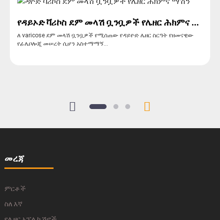
የዳይኦድ ቫሪኮስ ደም መላሽ ቧንቧዎች የሌዘር ሕክምና ...
ለ varicose ደም መላሽ ቧንቧዎች የሚሰጠው የዳይዮድ ሌዘር ስርዓት የዘመናዊው
የፊሌቦሎጂ መሠረት ሲሆን አስተማማኝ...
መረጃ
ምርቶች
ስለ እኛ
የሌዘር አፕሊኬሽኖች