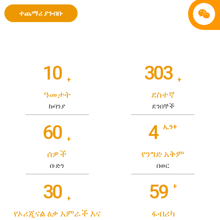
ተጨማሪ ያንብቡ
10
303
+
+
ዓመታት
ደስተኛ
ኩባንያ
ደንበኞች
60
4
ኢን+
+
ሰዎች
የንግድ አቅም
ቡድን
በወር
30
59
+
+
የኦሪጂናል ዕቃ አምራች እና
ፋብሪካ