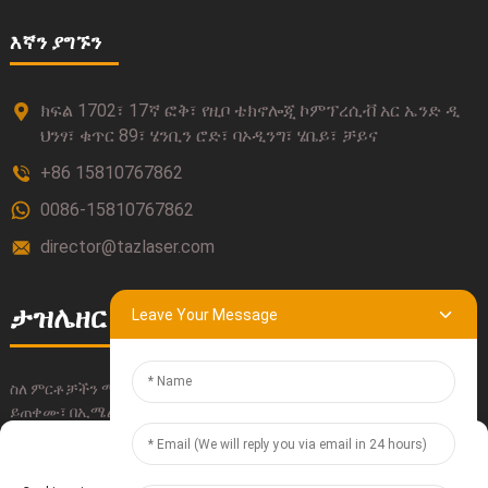
እኛን ያግኙን
ክፍል 1702፣ 17ኛ ፎቅ፣ የዚቦ ቴክኖሎጂ ኮምፕረሲቭ አር ኤንድ ዲ
ህንፃ፣ ቁጥር 89፣ ሄንቢን ሮድ፣ ባኦዲንግ፣ ሄቤይ፣ ቻይና
+86 15810767862
0086-15810767862
director@tazlaser.com
ታዝሌዘር
Leave Your Message
ስለ ምርቶቻችን ማንኛውም ጥያቄ ካለዎት፣ እባክዎን የእውቂያ መረጃችንን
ይጠቀሙ፣ በኢሜል ይላኩልን ወይም በቀጥታ ይደውሉልን።
Manage Cookie Consent
አስገባ