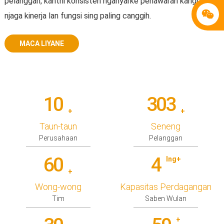
pelanggan, kanthi konsisten nganyarke penawaran kanggo
njaga kinerja lan fungsi sing paling canggih.
MACA LIYANE
10
303
+
+
Taun-taun
Seneng
Perusahaan
Pelanggan
60
4
Ing+
+
Wong-wong
Kapasitas Perdagangan
Tim
Saben Wulan
+