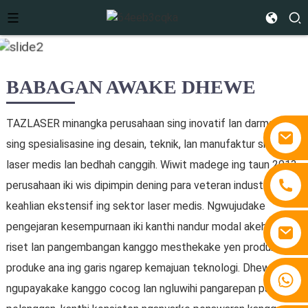
BABAGAN AWAKE DHEWE
TAZLASER minangka perusahaan sing inovatif lan darmabakti
sing spesialisasine ing desain, teknik, lan manufaktur sistem
laser medis lan bedhah canggih. Wiwit madege ing taun 2013,
perusahaan iki wis dipimpin dening para veteran industri kanthi
keahlian ekstensif ing sektor laser medis. Ngwujudake
pengejaran kesempurnaan iki kanthi nandur modal akeh ing
riset lan pangembangan kanggo mesthekake yen produk-
produke ana ing garis ngarep kemajuan teknologi. Dheweke
+86 15810767862
ngupayakake kanggo cocog lan ngluwihi pangarepan para