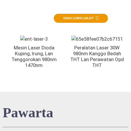
Sistem laser dioda serbaguna ing kedokteran THT
SINAU LUWIH LANJUT
Mesin Laser Dioda
Peralatan Laser 30W
Kuping, Irung, Lan
980nm Kanggo Bedah
Tenggorokan 980nm
THT Lan Perawatan Opd
1470nm
THT
Pawarta