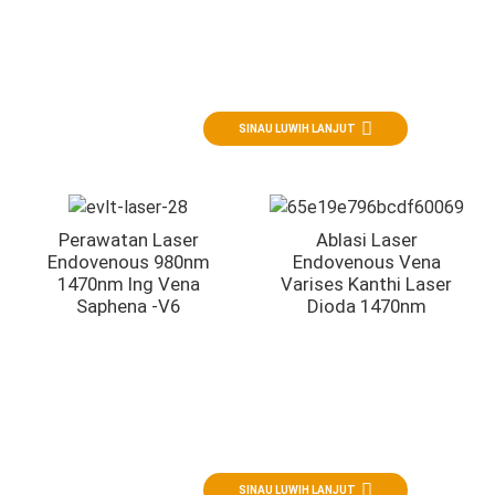
Flebologi Lan Bedah Vaskular
Terapi laser minimal invasif kanggo insufisiensi vena
SINAU LUWIH LANJUT
Perawatan Laser
Ablasi Laser
Endovenous 980nm
Endovenous Vena
1470nm Ing Vena
Varises Kanthi Laser
Saphena -V6
Dioda 1470nm
Koloproktologi
Solusi ing koloproktologi
SINAU LUWIH LANJUT