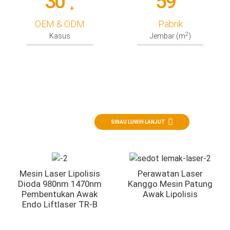
30
59
+
OEM & ODM
Pabrik
2
Kasus
Jembar (m
)
Operasi Estetika
Lipolisis laser - laser minimal invasif
SINAU LUWIH LANJUT
Mesin Laser Lipolisis
Perawatan Laser
Dioda 980nm 1470nm
Kanggo Mesin Patung
Pembentukan Awak
Awak Lipolisis
Endo Liftlaser TR-B