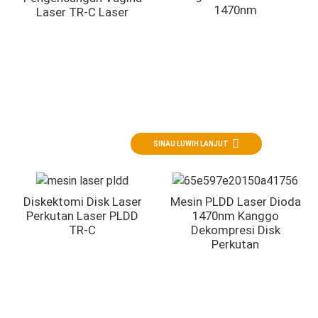
1470nm
Laser TR-C Laser
Ortopedi
Ditargetake kanggo cakram intervertebral lan manajemen
nyeri
SINAU LUWIH LANJUT
Diskektomi Disk Laser
Mesin PLDD Laser Dioda
Perkutan Laser PLDD
1470nm Kanggo
TR-C
Dekompresi Disk
Perkutan
Ent