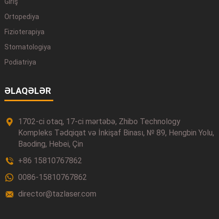
Giriş
Ortopediya
Fizioterapiya
Stomatologiya
Podiatriya
ƏLAQƏLƏR
1702-ci otaq, 17-ci mərtəbə, Zhibo Technology
Kompleks Tədqiqat və İnkişaf Binası, № 89, Hengbin Yolu,
Baoding, Hebei, Çin
+86 15810767862
0086-15810767862
director@tazlaser.com