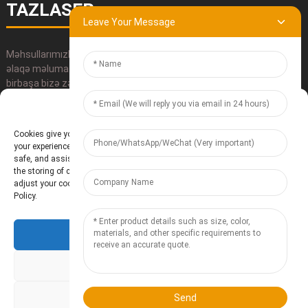
TAZLASER
Leave Your Message
Məhsullarımızla bağlı hər hansı bir sualınız varsa, zəhmət olmasa
əlaqə məlumatlarımızdan istifadə edin, e-poçt göndərin və ya
birbaşa bizə zəng edin.
Manage Cookie Consent
GÖNDƏR
Cookies give you a personalized experience. Cookie files help us to enhance
your experience using our website, simplify navigation, keep our website
safe, and assist in our marketing efforts. By clicking "Accept", you agree to
the storing of cookies on your device for these purposes. Click "Adjust" to
adjust your cookie preferences. For more information, review our Cookies
Policy.
Accept
Baoding Te'anzhou Elektron Texnologiyaları Ltd.
- Sayt xəritəsi
Resource
Deny
Adjust
Send