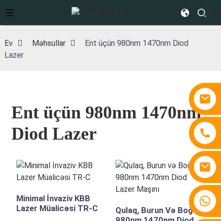
Ev
Məhsullar
Ent üçün 980nm 1470nm Diod
Lazer
Ent üçün 980nm 1470nm
Diod Lazer
Minimal İnvaziv KBB
+86 15810767862
Lazer Müalicəsi TR-C
Qulaq, Burun Və Boğaz
980nm 1470nm Diod