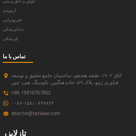
گوش و حلق و بینی
ارتوپدی
فیزیوتراپی
دندانپزشکی
پاپزشکی
تماس با ما
اتاق ۱۷۰۲، طبقه هفدهم، ساختمان جامع تحقیق و توسعه
فناوری ژیبو، پلاک ۸۹، جاده هنگبین، بائودینگ، هبی، چین
‎+86 15810767862‎
۰۰۸۶-۱۵۸۱۰۷۶۷۸۶۲
director@tazlaser.com
تازلایزر