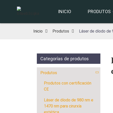
INICIO
PRODUTOS
Inicio
Produtos
Láser de díodo de 
Categorías de produtos
Produtos
Produtos con certificación
CE
Láser de díodo de 980 nm e
1470 nm para cirurxía
estética