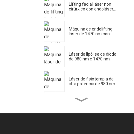
Lifting facial láser non
cirúrxico con endoláser...
Máquina de endolifting
láser de 1470 nm con...
Láser de lipólise de díodo
de 980 nm e 1470 nm...
Láser de fisioterapia de
alta potencia de 980 nm...
Tratamento láser para a
lipólise corporal...
Dispositivo láser de díodo
de 980/1470 nm para