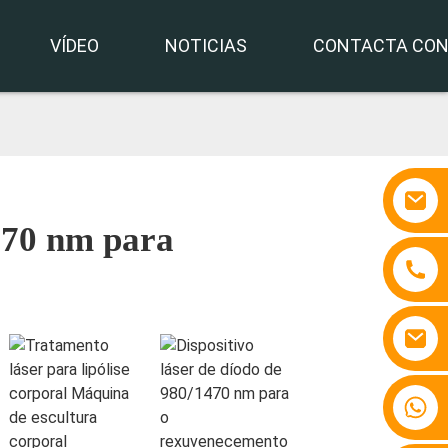
VÍDEO
NOTICIAS
CONTACTA CO
470 nm para
+86 15810767862