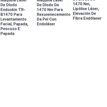
Máquina Láser
Máquina Láser
1470 Nm,
De Díodo
De Díodo De
Lipólise Láser,
Endoskin TR-
1470 Nm Para
Elevación De
B1470 Para
Rexuvenecemento
Fibra Endólaser
Levantamento
Da Pel Con
Facial, Papada,
Endoláser
Pescozo E
Papada