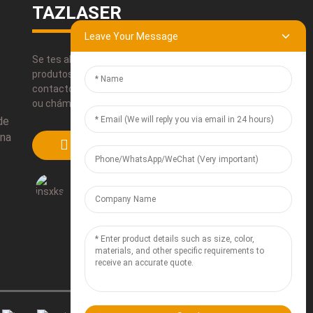
TAZLASER
Leave Your Message
Se tes algunha dúbida sobre os nosos
produtos, utiliza a nosa información de
contacto, envíanos un correo electrónico
ou chámanos directamente.
de
ina
ENVIAR