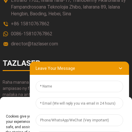
Efitrano 1702, rihana faha-17, Tranoben'ny Fikarohana sy
Fampandrosoana Teknolojia Zhibo, laharana 89, lalana
Hengbin, Baoding, Hebei, Sina
+86 15810767862
0086-15810767862
director@tazlaser.com
TAZLASER
Leave Your Message
Raha manana fanontaniana momba ny vokatray ianao dia azafady
ampiasao ny fampahalalana hifandraisana aminay, alefaso
mailaka na antsoy mivantana izahay.
Manage Cookie Consent
MANAIKY
Cookies give you a personalized experience. Cookie files help us to enhance
your experience using our website, simplify navigation, keep our website
safe, and assist in our marketing efforts. By clicking "Accept", you agree to