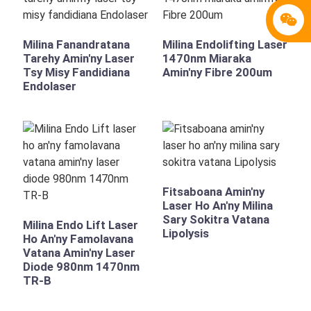
Milina Fanandratana
Milina Endolifting Laser
Tarehy Amin'ny Laser
1470nm Miaraka
Tsy Misy Fandidiana
Amin'ny Fibre 200um
Endolaser
Fitsaboana Amin'ny
Laser Ho An'ny Milina
Sary Sokitra Vatana
Milina Endo Lift Laser
Lipolysis
Ho An'ny Famolavana
Vatana Amin'ny Laser
Diode 980nm 1470nm
TR-B