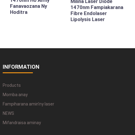
1470nm Ho An'ny
Milina Laser Diode
Fanavaozana Ny
1470nm Fampiakarana
Hoditra
Fibre Endolaser
Lipolysis Laser
INFORMATION
Products
Momba anay
Fampiharana amin'ny laser
NEWS
Mifandraisa aminay