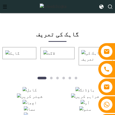
گاہک کی تعریف
+86 15810767862