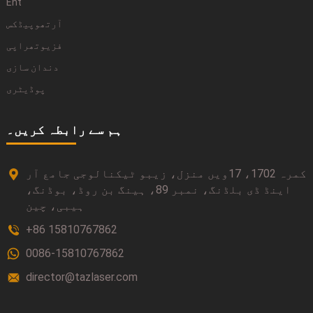
Ent
آرتھوپیڈکس
فزیوتھراپی
دندان سازی
پوڈیٹری
ہم سے رابطہ کریں۔
کمرہ 1702، 17ویں منزل، زیبو ٹیکنالوجی جامع آر
اینڈ ڈی بلڈنگ، نمبر 89، ہینگ بن روڈ، بوڈنگ،
ہیبی، چین
+86 15810767862
0086-15810767862
director@tazlaser.com