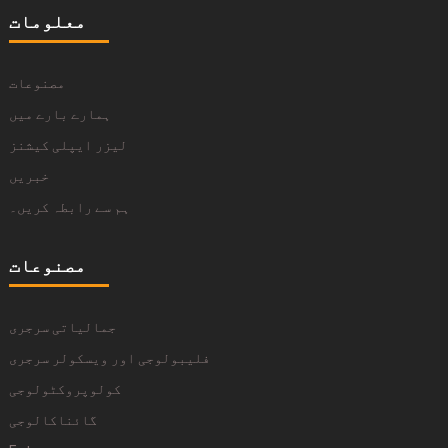
معلومات
مصنوعات
ہمارے بارے میں
لیزر ایپلی کیشنز
خبریں
ہم سے رابطہ کریں۔
مصنوعات
جمالیاتی سرجری
فلیبولوجی اور ویسکولر سرجری
کولوپروکٹولوجی
گائناکالوجی