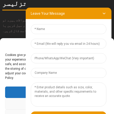
تزلیسر
Leave Your Message
اگر آپ کے پاس ہماری مصنوعات کے بارے میں کوئی سوالات ہیں، تو
براہ کرم ہماری رابطہ معلومات استعمال کریں، ای میل کریں یا
ہمیں براہ راست کال کریں۔
Manage Cookie Consent
جمع کروائیں۔
Cookies give you a personalized experience. Cookie files help us to enhance
your experience using our website, simplify navigation, keep our website
safe, and assist in our marketing efforts. By clicking "Accept", you agree to
the storing of cookies on your device for these purposes. Click "Adjust" to
adjust your cookie preferences. For more information, review our Cookies
Policy.
- سائٹ کا نقشہ
Baoding Te'anzhou Electronic Technology Co., Ltd.
Accept
Resource
Deny