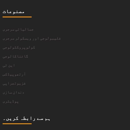
مصنوعات
جمالیاتی سرجری
فلیبولوجی اور ویسکولر سرجری
کولوپروکٹولوجی
گائناکالوجی
این ٹی
آرتھوپیڈکس
فزیوتھراپی
دندان سازی
پوڈیٹری
ہم سے رابطہ کریں۔