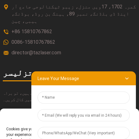
کمرہ 1702، 17ویں منزل، زیبو ٹیکنالوجی جامع آر
اینڈ ڈی بلڈنگ، نمبر 89، ہینگ بن روڈ، بوڈنگ،
ہیبی، چین
+86 15810767862
0086-15810767862
director@tazlaser.com
تزلیسر
Leave Your Message
اگر آپ کو ہماری مصنوعات کے بارے میں کوئی سوالات ہیں، تو براہ
کرم ہماری رابطہ معلومات، ای میل یا براہ راست ہمیں کال کریں۔
Manage Cookie Consent
جمع کروائیں۔
Cookies give you a personalized experience. Cookie files help us to enhance
your experience using our website, simplify navigation, keep our website