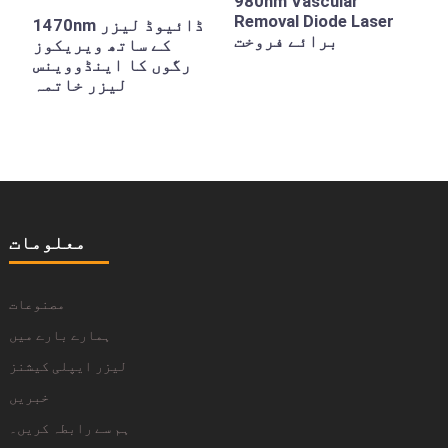
980nm Vascular
Removal Diode Laser
1470nm ڈائیوڈ لیزر
برائے فروخت
کے ساتھ ویریکوز
رگوں کا اینڈووینس
لیزر خاتمہ
معلومات
مصنوعات
ہمارے بارے میں
لیزر ایپلی کیشنز
خبریں
ہم سے رابطہ کریں۔