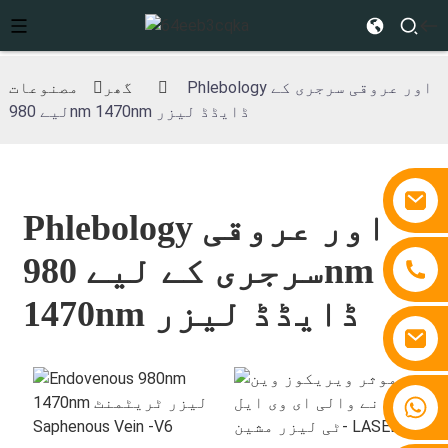
Phlebology اور عروقی سرجری کے
گھر
مصنوعات
لیے 980nm 1470nm ڈایڈڈ لیزر
Phlebology اور عروقی
سرجری کے لیے 980nm
1470nm ڈایڈڈ لیزر
+86 15810767862