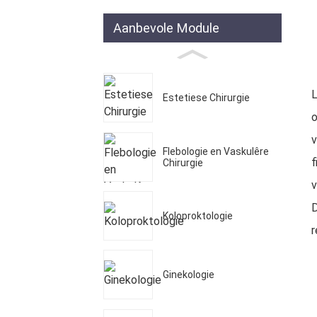
Aanbevole Module
L
Estetiese Chirurgie
o
v
Flebologie en Vaskulêre
f
Chirurgie
v
D
Koloproktologie
r
Ginekologie