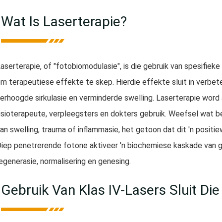
Wat Is Laserterapie?
aserterapie, of "fotobiomodulasie", is die gebruik van spesifieke 
m terapeutiese effekte te skep. Hierdie effekte sluit in verbe
erhoogde sirkulasie en verminderde swelling. Laserterapie word a
isioterapeute, verpleegsters en dokters gebruik. Weefsel wat 
an swelling, trauma of inflammasie, het getoon dat dit 'n positie
iep penetrerende fotone aktiveer 'n biochemiese kaskade van ge
egenerasie, normalisering en genesing.
Gebruik Van Klas IV-Lasers Sluit Die