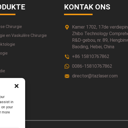
ODUKTE
KONTAK ONS
se Chirurgie
Kamer 1702, 17de verdiepin
Zhibo Technology Compreh
gie en Vaskulêre Chirurgie
R&D-gebou, nr. 89, Hengbin
oktologie
Baoding, Hebei, China
logie
+86 15810767862
0086-15810767862
die
director@tazlaser.com
rapie
elkunde
our
ie
assist in
s on your
or more