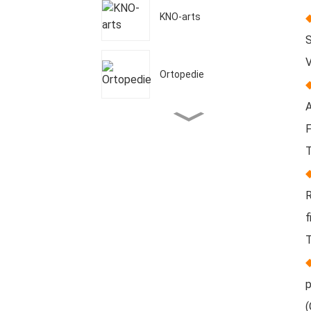
KNO-arts
◆
S
V
Ortopedie
◆
A
F
Fisioterapie
T
◆
Tandheelkunde
R
f
T
Onychomikose
◆
p
(