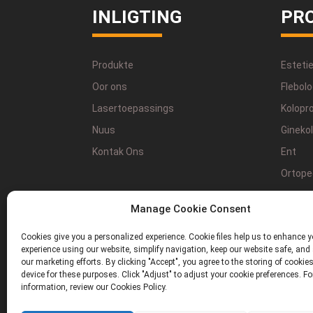
INLIGTING
PR
Produkte
Estetie
Oor ons
Flebolo
Lasertoepassings
Kolopr
Nuus
Gineko
Kontak Ons
Ent
Ortope
Fisiote
Manage Cookie Consent
Tandhe
Cookies give you a personalized experience. Cookie files help us to enhance y
Podiatr
experience using our website, simplify navigation, keep our website safe, and 
our marketing efforts. By clicking "Accept", you agree to the storing of cookie
device for these purposes. Click "Adjust" to adjust your cookie preferences. F
information, review our Cookies Policy.