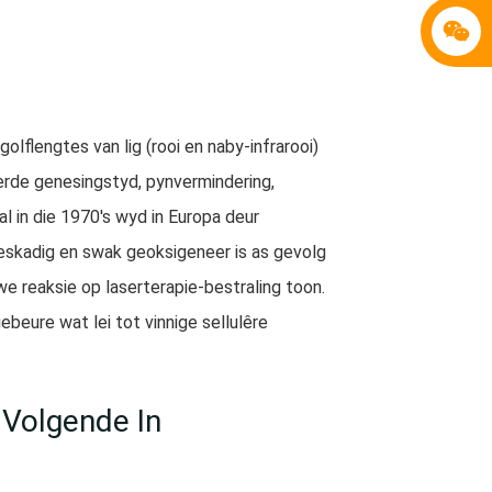
golflengtes van lig (rooi en naby-infrarooi)
terde genesingstyd, pynvermindering,
l in die 1970's wyd in Europa deur
beskadig en swak geoksigeneer is as gevolg
we reaksie op laserterapie-bestraling toon.
beure wat lei tot vinnige sellulêre
 Volgende In