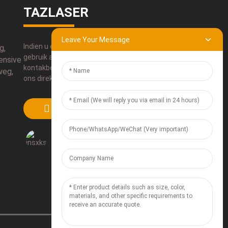
TAZLASER
Leave Your Message
Indien u enige vrae oor ons produkte het,
g,
gebruik asseblief ons
ensive
kontakbesonderhede, e-pos ons of skakel
weg,
ons direk.
DIEN IN