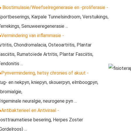
 Biostimulasie/Weefselregenerasie en -proliferasie -
portbeserings, Karpale Tunnelsindroom, Verstuikings,
errekings, Senuweeregenerasie ...
Vermindering van inflammasie -
rtritis, Chondromalacia, Osteoartritis, Plantar
asciitis, Rumatoïede Artritis, Plantar Fasciitis,
endonitis ...
Pynvermindering, hetsy chronies of akuut -
ug- en nekpyn, kniepyn, skouerpyn, elmboogpyn,
ibromialgie,
rigeminale neuralgie, neurogene pyn ...
Antibakterieel en Antiviraal -
osttraumatiese besering, Herpes Zoster
Gordelroos) ...