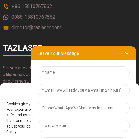
+86 15810767862
0086-15810767862
director@tazlaser.com
TAZLASER
Leave Your Message
Si vous avez des questions concernant nos produits, veuillez
utiliser nos coordonnées, nous envoyer un courriel ou nous appeler
directement.
Manage Cookie Consent
SOUMETTRE
Cookies give you a personalized experience. Cookie files help us to enhance
your experience using our website, simplify navigation, keep our website
safe, and assist in our marketing efforts. By clicking "Accept", you agree to
the storing of cookies on your device for these purposes. Click "Adjust" to
adjust your cookie preferences. For more information, review our Cookies
Policy.