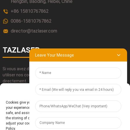
Hengbin, Baoding, Hebei, Chine
+86 15810767862
0086-15810767862
director@tazlaser.com
TAZLASER
Leave Your Message
Si vous avez des questions concernant nos produits, veuillez
utiliser nos coordonnées, nous envoyer un courriel ou nous appeler
directement.
Manage Cookie Consent
SOUMETTRE
Cookies give you a personalized experience. Cookie files help us to enhance
your experience using our website, simplify navigation, keep our website
safe, and assist in our marketing efforts. By clicking "Accept", you agree to
the storing of cookies on your device for these purposes. Click "Adjust" to
adjust your cookie preferences. For more information, review our Cookies
Policy.