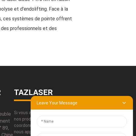
olyse et d'endolifting. Face à la
s, ces systèmes de pointe offrent
ié des professionnels et des
R
TAZLASER
Leave Your Message
Si vous avez des questions concernant
euble
nos produits, veuillez utiliser nos
ement
coordonnées, nous envoyer un courriel ou
° 89,
nous appeler directement.
, Chine