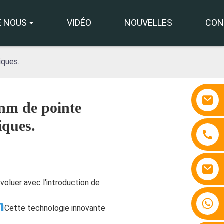
E NOUS
VIDÉO
NOUVELLES
CON
iques.
 nm de pointe
iques.
voluer avec l'introduction de
+86 15810767862
m
Cette technologie innovante