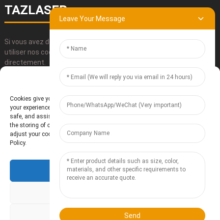
TAZLASER
Leave Your Message
Si vous avez des questions concernant nos produits, veuillez
utiliser nos coordonnées, nous envoyer un courriel ou nous appeler
directement.
Manage Cookie Consent
SOUMETTRE
Cookies give you a personalized experience. Cookie files help us to enhance
your experience using our website, simplify navigation, keep our website
safe, and assist in our marketing efforts. By clicking "Accept", you agree to
the storing of cookies on your device for these purposes. Click "Adjust" to
adjust your cookie preferences. For more information, review our Cookies
Policy.
Accept
Baoding Te'anzhou Electronic Technology Co., Ltd.
- Plan du site
Resource
Deny
Adjust
Send