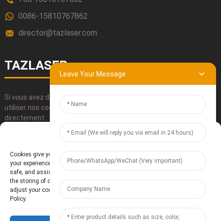
0086-15810767862
director@tazlaser.com
TAZLASER
Leave Your Message
Si vous avez des questions concernant nos produits, veuillez
utiliser nos coordonnées, nous envoyer un courriel ou nous appeler
directement.
Manage Cookie Consent
SOUMETTRE
Cookies give you a personalized experience. Cookie files help us to enhance
your experience using our website, simplify navigation, keep our website
safe, and assist in our marketing efforts. By clicking "Accept", you agree to
the storing of cookies on your device for these purposes. Click "Adjust" to
adjust your cookie preferences. For more information, review our Cookies
Policy.