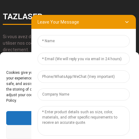
TAZLASER
Leave Your Message
Si vous avez des questions concernant nos produits, veuillez
utiliser nos coordonnées, nous envoyer un courriel ou nous appeler
directement.
Manage Cookie Consent
SOUMETTRE
Cookies give you a personalized experience. Cookie files help us to enhance
your experience using our website, simplify navigation, keep our website
safe, and assist in our marketing efforts. By clicking "Accept", you agree to
the storing of cookies on your device for these purposes. Click "Adjust" to
adjust your cookie preferences. For more information, review our Cookies
Policy.
Accept
Baoding Te'anzhou Electronic Technology Co., Ltd.
- Plan du site
Resource
Deny