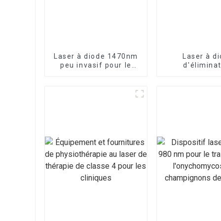
Laser à diode 1470nm
Laser à d
peu invasif pour le
d'élimina
serrage vaginal
vasculaire 9
vendr