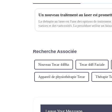
Un nouveau traitement au laser est promett
La thérapie au laser est l'une des options de traitement 
varices et des varicosités. La procédure utilise un fais
et sceller l'effet...
Recherche Associée
Nouveau Tecar 448hz
Tecar 448 Faciale
Appareil de physiothérapie Tecar
Thérapie T
Leave Your Message