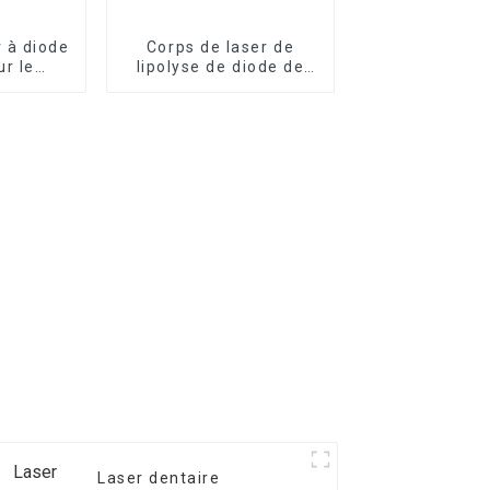
r à diode
Corps de laser de
r le
lipolyse de diode de
t de
980nm 1470nm
se des
formant la machine
s des
Endo Liftlaser TR-B
Laser dentaire