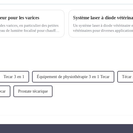
eur pour les varices
Système laser à diode vétéri
des varices, en particulier des petites
Un système laser à diode vétérinaire e
ceau de lumière focalisé pour chauffer
vétérinaires pour diverses applications thérape
fonctionnent en émettant un faisceau 
Tecar 3 en 1
Équipement de physiothérapie 3 en 1 Tecar
Técar
ecar
Prostate técarique