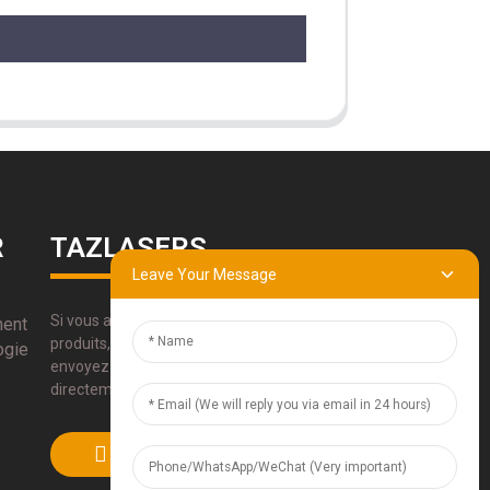
R
TAZLASERS
Leave Your Message
Si vous avez des questions sur nos
ment
produits, veuillez utiliser nos coordonnées,
ogie
envoyez-nous un e-mail ou appelez-nous
directement.
SOUMETTRE