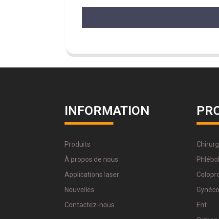
INFORMATION
PR
Produits
Chirurg
À propos de nous
Phlébol
Applications laser
Colopr
Nouvelles
Gynéco
Contactez-nous
Ent