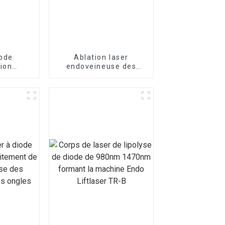
iode
Ablation laser
tion
endoveineuse des
80nm à
varices avec le laser à
e
diode 1470 nm