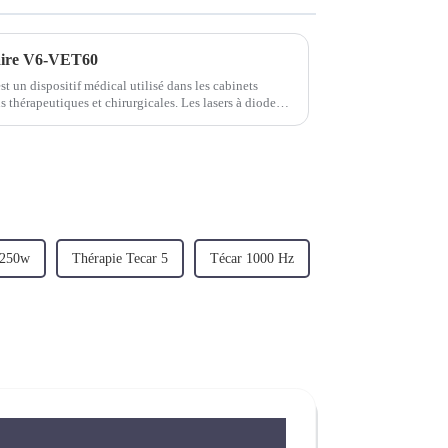
naire V6-VET60
st un dispositif médical utilisé dans les cabinets
utiques et chirurgicales. Les lasers à diode
concentré...
 250w
Thérapie Tecar 5
Técar 1000 Hz