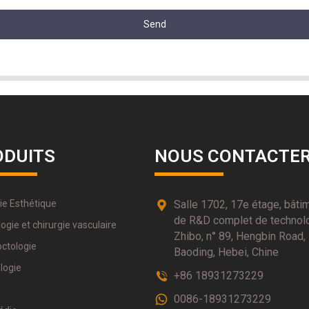
Send
ODUITS
NOUS CONTACTE
ie Esthétique
Salle 1702, 17e étage, bâti
de R&D complet de technol
ogie et chirurgie vasculaire
Zhibo, n° 89, Hengbin Road,
octologie
Baoding, Hebei, Chine
logie
+86 18931273229
0086-18931273229