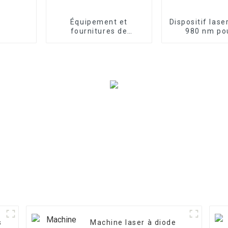
Équipement et
Dispositif lase
fournitures de
980 nm pou
physiothérapie au
traitemen
laser de thérapie de
l'onychomyco
classe 4 pour les
champignon
cliniques
ongles
s
Machine laser à diode