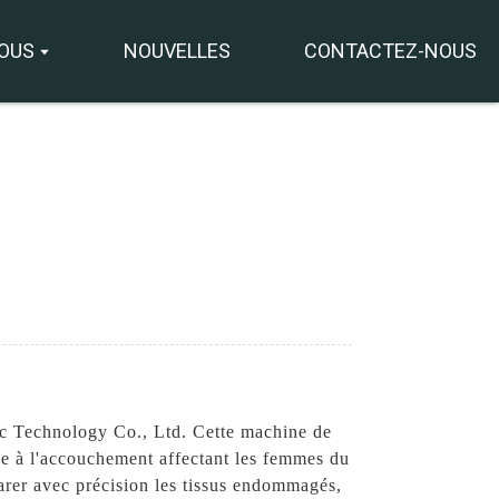
NOUS
NOUVELLES
CONTACTEZ-NOUS
+8618931273229
0086-
directeur@tazlaser.com
18931273229
Wechat
ic Technology Co., Ltd. Cette machine de
ice à l'accouchement affectant les femmes du
arer avec précision les tissus endommagés,