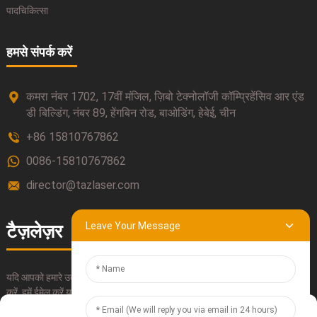
पादचिकित्सा
हमसे संपर्क करें
कमरा नंबर 1702, 17वीं मंजिल, ज़िबो टेक्नोलॉजी कॉम्प्रिहेंसिव आर एंड
डी बिल्डिंग, नंबर 89, हेंगबिन रोड, बाओडिंग, हेबेई, चीन
+86 15810767862
0086-15810767862
director@tazlaser.com
Leave Your Message
टैज़लेज़र
यदि आपको हमारे उत्पादों के बारे में कोई प्रश्न हैं, तो कृपया हमारी संपर्क जानकारी का उपयोग
करें, हमें ईमेल करें या सीधे कॉल करें।
Manage Cookie Consent