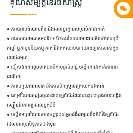
គុណសម្បត្តិនៃវិធីសាស្ត្រ
● ការបាត់បង់ឈាមតិច និងពេលខ្លះគ្មានសម្រាប់ការវះកាត់
● ការកកឈាមតាមអុបទិក៖ បិទសរសៃឈាមដោយមិនចាំបាច់ប្រើ
កម្ដៅ ឬកាបូននីយកម្ម កាត់ និងកកឈាមបានយ៉ាងច្បាស់លាស់ក្នុង
ពេលតែមួយ
● ជៀសវាងការខូចខាតជាលិកាបន្ទាប់បន្សំ បង្កើនការវះកាត់ការពារ
ជាលិកា
● កាត់បន្ថយការរលាក និងភាពមិនស្រួលក្រោយការវះកាត់
● ជម្រៅនៃការជ្រៀតចូលដោយឡាស៊ែរដែលបានគ្រប់គ្រងបានបង្កើន
ល្បឿននៃការព្យាបាលអ្នកជំងឺ
● បង្កើនអត្រានៃការចាកចេញរបស់អ្នកជំងឺជាមួយនឹងនីតិវិធីឡាស៊ែរ
ដែលមានប្រសិទ្ធភាពជាងមុន