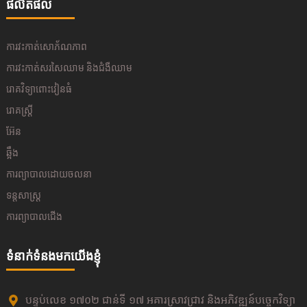
ផលិតផល
ការវះកាត់សោភ័ណភាព
ការវះកាត់សរសៃឈាម និងជំងឺឈាម
រោគវិទ្យាពោះវៀនធំ
រោគស្ត្រី
អ៊ែន
ឆ្អឹង
ការព្យាបាលដោយចលនា
ទន្តសាស្ត្រ
ការព្យាបាលជើង
ទំនាក់ទំនងមកយើងខ្ញុំ
បន្ទប់លេខ ១៧០២ ជាន់ទី ១៧ អគារស្រាវជ្រាវ និងអភិវឌ្ឍន៍បច្ចេកវិទ្យា