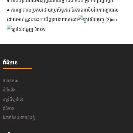
● កាត់បន្ថយភាពមិនស្រួលរបស់អ្នកជំងឺ និងតម្រូវការប្រើថ្នាំស្ពឹក
● ការព្យាបាលប្រកបដោយប្រសិទ្ធភាពនៃភាពរសើបនៃការព្យាបាល
ដោយមាត់ត្រូវបានរកឃើញទាន់ពេលវេលា
ព័ត៌មាន
ផលិតផល
អំពីយើង
កម្មវិធីឡាស៊ែរ
ព័ត៌មាន
ទំនាក់ទំនងមកយើងខ្ញុំ