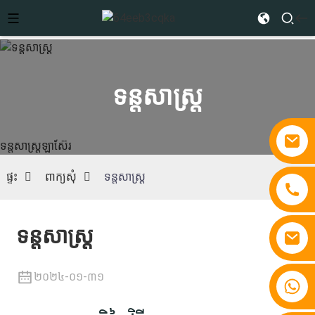
ទន្តសាស្ត្រ
ទន្តសាស្ត្រឡាស៊ែរ
ផ្ទះ
ពាក្យសុំ
ទន្តសាស្ត្រ
ទន្តសាស្ត្រ
២០២៤-០១-៣១
+៨៦ ១៥៨១០៧៦៧៨៦២