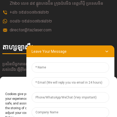
Zhibo លេខ ៨៩ ផ្លូវហេងប៊ីន ក្រុងប៉ាវទីង ខេត្តហឺប៉ី ប្រទេសចិន
+៨៦ ១៥៨១០៧៦៧៨៦២
០០៨៦-១៥៨១០៧៦៧៨៦២
director@tazlaser.com
តាហ្សឡាសឺរ
Leave Your Message
ប្រសិនបើអ្នកមានសំណួរអំពីផលិតផលរបស់យើង សូមប្រើប្រាស់ព័ត៌មានទំនាក់ទំនង
របស់យើង ផ្ញើអ៊ីមែល ឬទូរស័ព្ទមកយើងដោយផ្ទាល់។
Manage Cookie Consent
ដាក់ស្នើ
Cookies give you a personalized experience. Cookie files help us to enhance
your experience using our website, simplify navigation, keep our website
safe, and assist in our marketing efforts. By clicking "Accept", you agree to
the storing of cookies on your device for these purposes. Click "Adjust" to
adjust your cookie preferences. For more information, review our Cookies