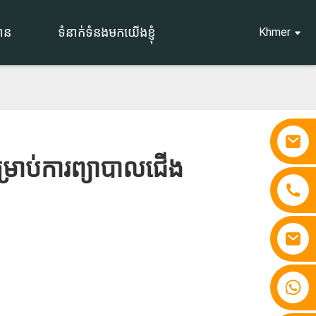
មាន
ទំនាក់ទំនងមកយើងខ្ញុំ
Khmer
រាប់ការព្យាបាលជើង
+៨៦ ១៥៨១០៧៦៧៨៦២