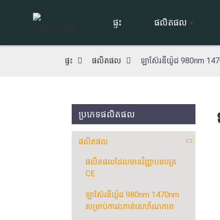
ផ្ទះ
ផលិតផល
ផ្ទះ
ផលិតផល
ឡាស៊ែរឌីយ៉ូដ 980nm 147
ប្រភេទផលិតផល
ផលិតផល
ផលិតផលដែលមានវិញ្ញាបនបត្រ
CE
ឡាស៊ែរឌីយ៉ូដ 980nm 1470nm
សម្រាប់ការវះកាត់សោភ័ណភាព