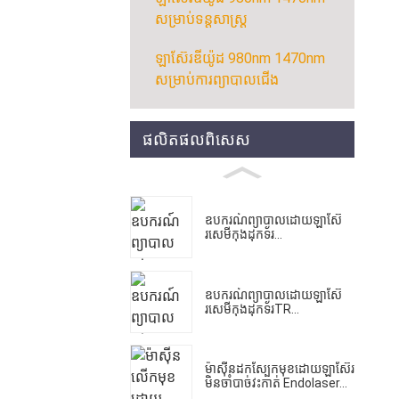
សម្រាប់ទន្តសាស្ត្រ
ឡាស៊ែរឌីយ៉ូដ 980nm 1470nm
សម្រាប់ការព្យាបាលជើង
ផលិតផលពិសេស
ឧបករណ៍ព្យាបាលដោយឡាស៊ែ
រសេមីកុងដុកទ័រ...
ឧបករណ៍ព្យាបាលដោយឡាស៊ែ
រសេមីកុងដុកទ័រTR...
ម៉ាស៊ីន​ដក​ស្បែក​មុខ​ដោយ​ឡាស៊ែរ​
មិន​ចាំបាច់​វះកាត់ Endolaser...