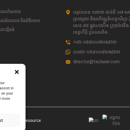
ាត់សោភ័ណភាព
បន្ទប់លេខ ១៧០២ ជាន់ទី ១៧ អគ
ស្រាវជ្រាវ និងអភិវឌ្ឍន៍បច្ចេកវិទ្យ
ាត់សរសៃឈាម និងជំងឺឈាម
លេខ ៨៩ ផ្លូវហេងប៊ីន ក្រុងប៉ាវទីង
ាពោះវៀនធំ
ខេត្តហឺប៉ី ប្រទេសចិន
+៨៦ ១៥៨១០៧៦៧៨៦២
០០៨៦-១៥៨១០៧៦៧៨៦២
director@tazlaser.com
ាបាលដោយចលនា
្រ
our
បាលជើង
assist in
s on your
or more
st
ផែនទីគេហទំព័រ
Resource