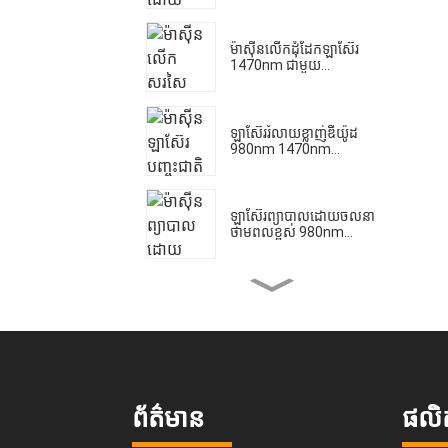
ម៉ាស៊ីនលើកដុំដែកឡាស៊ែរ
1470nm ជាមួយ...
ឡាស៊ែរ​រំលាយ​ខ្លាញ់​ឌីយ៉ូដ
980nm 1470nm...
ឡាស៊ែរព្យាបាលដោយចលនា
ថាមពលខ្ពស់ 980nm...
ការព្យាបាលដោយឡាស៊ែរសម្រាប់
Bolysis Lipolysis ក្នុងរាង
កាយ...
ឧបករណ៍ឡាស៊ែរឌីយ៉ូដ
980/1470nm សម្រាប់ជិះស្គី...
ព័ត៌មាន
ផល