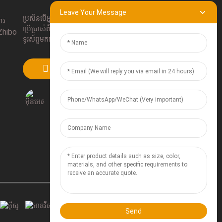
Leave Your Message
ប្រសិនបើអ្នកមានសំណួរអំពីផលិតផលរបស់យើង សូម
ារ
ប្រើប្រាស់ព័ត៌មានទំនាក់ទំនងរបស់យើង ផ្ញើអ៊ីមែល ឬ
ា Zhibo
ទូរស័ព្ទមកយើងដោយផ្ទាល់។
ដាក់ស្នើ
Send