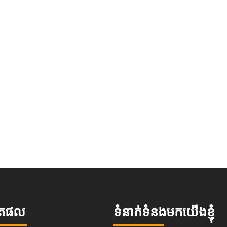
ិតផល
ទំនាក់ទំនងមកយើងខ្ញុំ