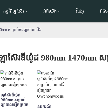
កម្មវិធីឡាស៊ែរ
អំពីយើង
វីដេអូ
ព័ត៌
0nm សម្រាប់ការព្យាបាលជើង
ឡាស៊ែរឌីយ៉ូដ 980nm 1470nm សម្
ឡាស៊ែរឌីយ៉ូដ
980nm សម្រាប់
ព្យាបាលផ្សិតក្រចក
ឧបករណ៍