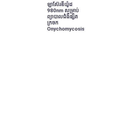
ឡាស៊ែរឌីយ៉ូដ
980nm សម្រាប់
ព្យាបាលជំងឺផ្សិត
ក្រចក
Onychomycosis