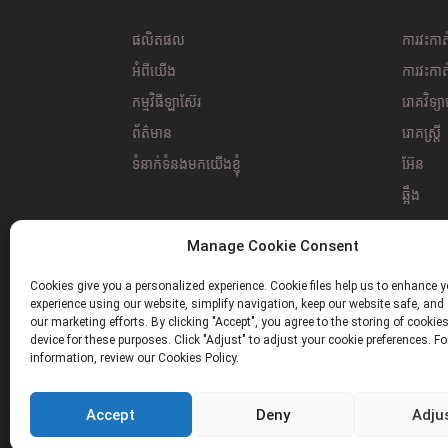
ឡាស៊ែរវេជ្ជសាស្ត្រ
980nm1470nm រោគវិទ្យា...
ផលិតផល
ការវះក
អំពីយើង
ការវះក
ការព្យាបាលដោយឡាស៊ែរ
កម្មវិធីឡាស៊ែរ
រោគវិទ្យ
Endovenous 980nm
1470nm...
ព័ត៌មាន
រោគស្ត្រី
ទំនាក់ទំនងមកយើងខ្ញុំ
អ៊ែន
ឆ្អឹង
ការព្យ
Manage Cookie Consent
ទន្តសាស្ត
Cookies give you a personalized experience. Cookie files help us to enhance y
ការព្យា
experience using our website, simplify navigation, keep our website safe, and 
our marketing efforts. By clicking "Accept", you agree to the storing of cookie
device for these purposes. Click "Adjust" to adjust your cookie preferences. F
information, review our Cookies Policy.
Accept
Deny
Adju
ក្រុមហ៊ុនបច្ចេកវិទ្យាអេឡិចត្រូនិច ប៉ាវទីង ថេអានចូវ លីមីតធីត
- 