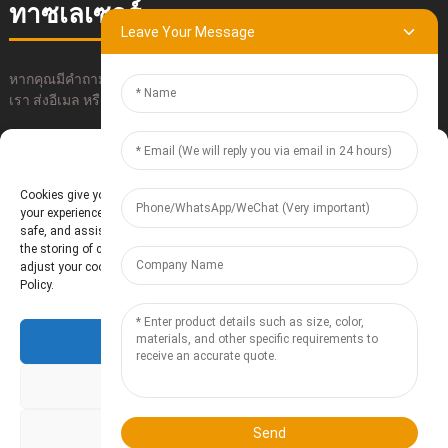
ทาซเลเซอร์
Leave Your Message
หากคุณมีคำถามใดๆ เกี่ยวกับผลิตภัณฑ์ของเรา โปรดใช้ข้อมูลติดต่อของ
เรา ส่งอีเมล หรือโทรหาเราโดยตรง
Manage Cookie Consent
ส่ง
Cookies give you a personalized experience. Cookie files help us to enhance
your experience using our website, simplify navigation, keep our website
safe, and assist in our marketing efforts. By clicking "Accept", you agree to
the storing of cookies on your device for these purposes. Click "Adjust" to
adjust your cookie preferences. For more information, review our Cookies
Policy.
บริษัท เป่าติ้ง เทียนโจว อิเล็กทรอนิกส์ เทคโนโลยี จำกัด
- แผนผังเว็บไซต์
Accept
Resource
Deny
Adjust
Send