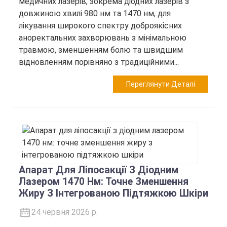
медичних лазерів, зокрема діодних лазерів з
довжиною хвилі 980 нм та 1470 нм, для
лікування широкого спектру доброякісних
аноректальних захворювань з мінімальною
травмою, зменшенням болю та швидшим
відновленням порівняно з традиційними...
Переглянути Деталі
Апарат Для Ліпосакції З Діодним
Лазером 1470 Нм: Точне Зменшення
Жиру З Інтегрованою Підтяжкою Шкіри
24 червня 2026 р.