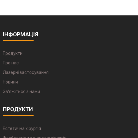
ІНФОРМАЦІЯ
Продукти
Про нас
Лазерні застосування
Новини
Зв'яжіться з нами
ПРОДУКТИ
Естетична хірургія
Флебологія та судинна хірургія