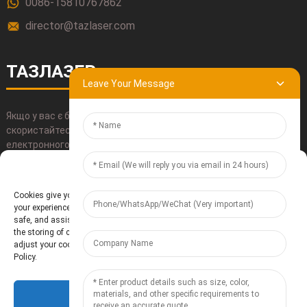
0086-15810767862
director@tazlaser.com
ТАЗЛАЗЕР
Leave Your Message
Якщо у вас є будь-які питання щодо нашої продукції, будь ласка,
скористайтеся нашою контактною інформацією, надішліть
електронного листа або зателефонуйте нам безпосередньо.
Manage Cookie Consent
НАДІСЛАТИ
Cookies give you a personalized experience. Cookie files help us to enhance
your experience using our website, simplify navigation, keep our website
safe, and assist in our marketing efforts. By clicking "Accept", you agree to
the storing of cookies on your device for these purposes. Click "Adjust" to
adjust your cookie preferences. For more information, review our Cookies
Policy.
Accept
Баодін Теаньчжоу Електронні Технології Лтд.
- Карта сайту