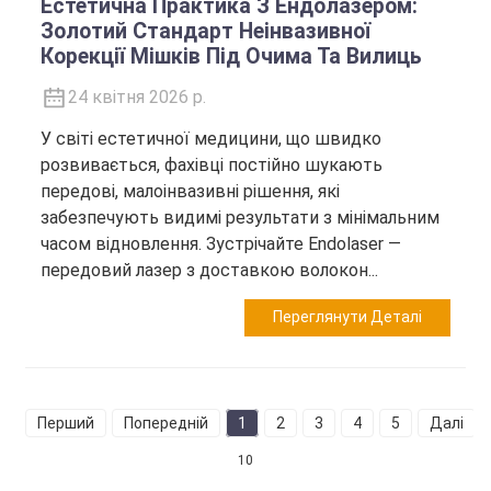
Естетична Практика З Ендолазером:
Золотий Стандарт Неінвазивної
Корекції Мішків Під Очима Та Вилиць
24 квітня 2026 р.
У світі естетичної медицини, що швидко
розвивається, фахівці постійно шукають
передові, малоінвазивні рішення, які
забезпечують видимі результати з мінімальним
часом відновлення. Зустрічайте Endolaser —
передовий лазер з доставкою волокон...
Переглянути Деталі
Перший
Попередній
1
2
3
4
5
Далі
10