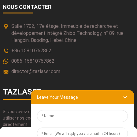
NOUS CONTACTER
Salle 1702, 17e étage, Immeuble de recherche et
développement intégré Zhibo Technology, n° 89, rue
Hengbin, Baoding, Hebei, Chine
+86 15810767862
0086-15810767862
director@tazlaser.com
TAZLASER
Leave Your Message
Si vous avez des questions concernant nos produits, veuillez
utiliser nos coordonnées, nous envoyer un courriel ou nous appeler
directement.
Manage Cookie Consent