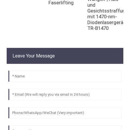
Faserlifting
µ
und
Gesichtsstraffung
mit 1470-nm-
Diodenlasergerät
TR-B1470
Leave Your Message