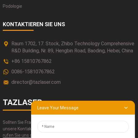
Podologie
KONTAKTIEREN SIE UNS
Raum 1702, 17. Stock, Zhibo Technology Comprehensive
R&D Building, Nr. 89, Hengbin Road, Baoding, Hebei, China
+86 15810767862
0086-15810767862
director@tazlaser.com
TAZLASER
Leave Your Message
Sollten Sie Fragen zu unseren Produkten haben, nutzen Sie bitte
unsere Kontaktinformationen, schreiben Sie uns eine E-Mail oder
rufen Sie uns direkt an.