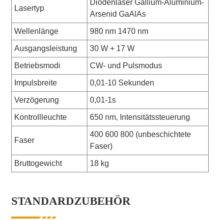
Diodenlaser Gallium-Aluminium-
Lasertyp
Arsenid GaAlAs
Wellenlänge
980 nm 1470 nm
Ausgangsleistung
30 W + 17 W
Betriebsmodi
CW- und Pulsmodus
Impulsbreite
0,01-10 Sekunden
Verzögerung
0,01-1s
Kontrollleuchte
650 nm, Intensitätssteuerung
400 600 800 (unbeschichtete
Faser
Faser)
Bruttogewicht
18 kg
STANDARDZUBEHÖR