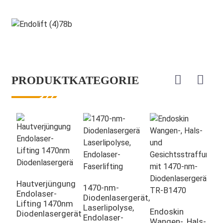
PRODUKTKATEGORIE
Hautverjüngung
1470-nm-
1
Endolaser-
Diodenlasergerät,
L
Lifting 1470nm
Laserlipolyse,
E
Endoskin
Diodenlasergerät
Endolaser-
G
Wangen-, Hals-